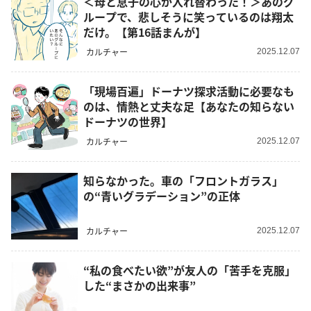
＜母と息子の心が入れ替わった！＞あのグ
ループで、悲しそうに笑っているのは翔太
だけ。【第16話まんが】
カルチャー
2025.12.07
「現場百遍」ドーナツ探求活動に必要なも
のは、情熱と丈夫な足【あなたの知らない
ドーナツの世界】
カルチャー
2025.12.07
知らなかった。車の「フロントガラス」
の“青いグラデーション”の正体
カルチャー
2025.12.07
“私の食べたい欲”が友人の「苦手を克服」
した“まさかの出来事”