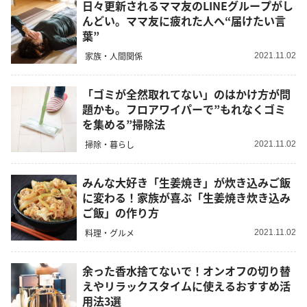
日々更新されるママ友のLINEグループがし
んどい。ママ友に疲れた人へ“届けたい言
葉”
家族・人間関係
2021.11.02
「ゴミが全然取れてない」のはかけ方が問
題かも。フロアワイパーで”もれなくゴミ
を集める”掃除法
掃除・暮らし
2021.11.02
みんな大好き「生姜焼き」が炊き込みご飯
に変わる！家族が喜ぶ「生姜焼き炊き込み
ご飯」の作り方
料理・グルメ
2021.11.02
余った香水捨てないで！オンオフの切り替
えやリラックスタイムに使えるおすすめ活
用法3選