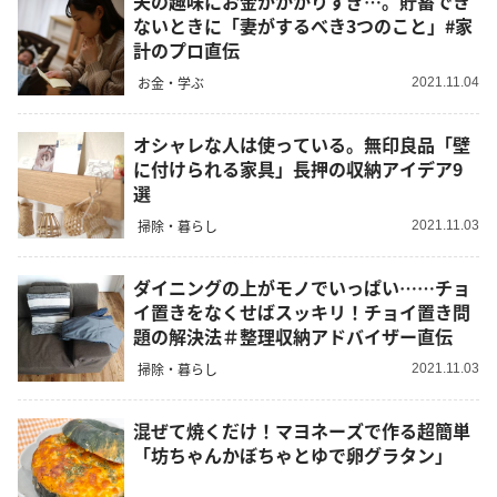
夫の趣味にお金がかかりすぎ…。貯蓄でき
ないときに「妻がするべき3つのこと」#家
計のプロ直伝
お金・学ぶ
2021.11.04
オシャレな人は使っている。無印良品「壁
に付けられる家具」長押の収納アイデア9
選
掃除・暮らし
2021.11.03
ダイニングの上がモノでいっぱい……チョ
イ置きをなくせばスッキリ！チョイ置き問
題の解決法＃整理収納アドバイザー直伝
掃除・暮らし
2021.11.03
混ぜて焼くだけ！マヨネーズで作る超簡単
「坊ちゃんかぼちゃとゆで卵グラタン」