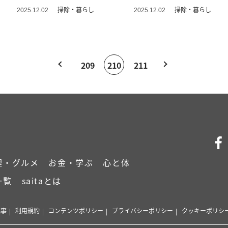
も」
ップ」
掃除・暮らし
掃除・暮らし
2025.12.02
2025.12.02
209
210
211
理・グルメ
お金・学ぶ
心と体
一覧
saitaとは
記事
利用規約
コンテンツポリシー
プライバシーポリシー
クッキーポリシ