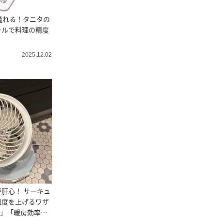
量れる！タニタの
ールで料理の精度
2025.12.02
が肝心！ サーキュ
温度を上げるワザ
⁉」「暖房効率ア