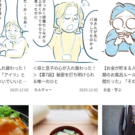
入れ替わった！
＜母と息子の心が入れ替わった！
【お金が貯まる
は「アイツ」と
＞【第7話】秘密を打ち明けられ
期のお風呂ルー
ないでいいと言
る唯一のひと
間だった」「そ
カルチャー
お金・学ぶ
2025.12.02
2025.12.02