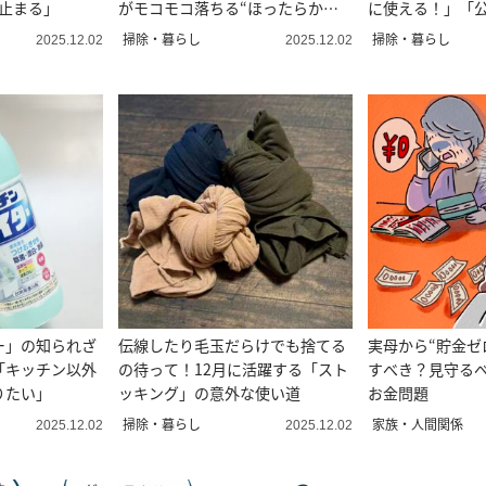
と止まる」
がモコモコ落ちる“ほったらかし
に使える！」「
年末掃除”
歩く」
掃除・暮らし
掃除・暮らし
2025.12.02
2025.12.02
ー」の知られざ
伝線したり毛玉だらけでも捨てる
実母から“貯金ゼ
「キッチン以外
の待って！12月に活躍する「スト
すべき？見守る
りたい」
ッキング」の意外な使い道
お金問題
掃除・暮らし
家族・人間関係
2025.12.02
2025.12.02