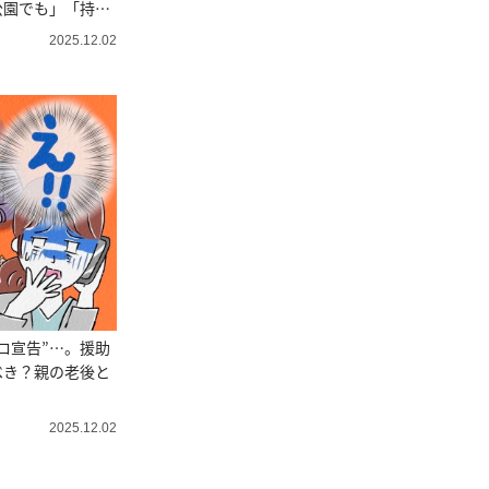
公園でも」「持ち
2025.12.02
ロ宣告”…。援助
べき？親の老後と
2025.12.02