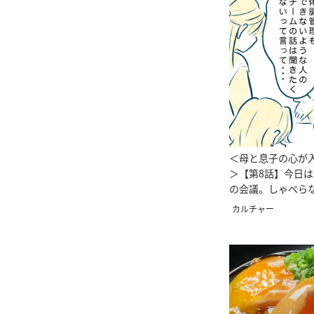
＜母と息子の心が
＞【第8話】今日
の会議。しゃべら
われたけど…。
カルチャー