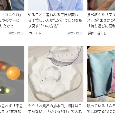
？「ユニクロ」
やることに追われる毎日が変わ
食べ終えた「フ
3つのサービ
る！忙しい人が“15分”で自分を取
ス」が“まさかの
知りたかっ
り戻す“3つの方法”
「持ち運びに便
い」
カルチャー
掃除・暮らし
2025.12.03
2025.12.03
の思わず「不思
もう「お風呂の排水口」掃除はこ
眠っている「ふ
しまう“意外な
すらない！「かけるだけ」で汚れ
で活躍する“3つ