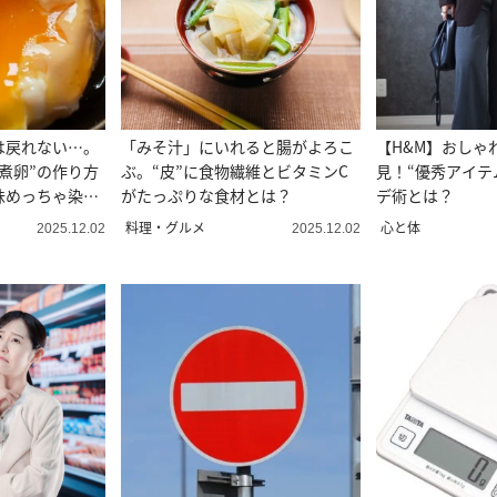
は戻れない…。
「みそ汁」にいれると腸がよろこ
【H&M】おしゃ
煮卵”の作り方
ぶ。“皮”に食物繊維とビタミンC
見！“優秀アイテ
味めっちゃ染み
がたっぷりな食材とは？
デ術とは？
料理・グルメ
心と体
2025.12.02
2025.12.02