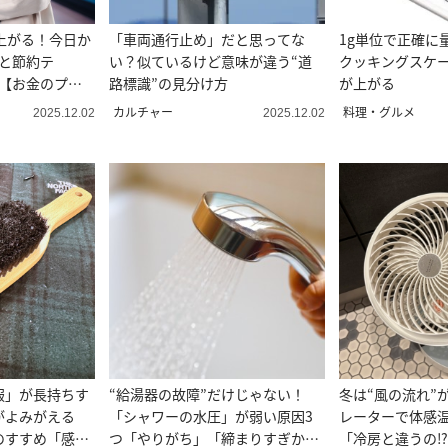
上がる！今日か
「車両通行止め」だと思ってな
1g単位で正確に
理と節約テ
い？似ているけど意味が違う“道
クッキングスケ
」【お金のプロ
路標識”の見分け方
が上がる
カルチャー
料理・グルメ
2025.12.02
2025.12.02
服」が長持ちす
“給湯器の故障”だけじゃない！
冬は“風の流れ”
がよみがえる
「シャワーの水圧」が弱い原因3
レーターで体感
のすすめ「感
つ「やりがち」「締まりすぎか
「冷房と違うの