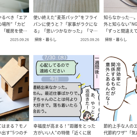
やるべき「エア
使い終えた“麦茶パック”をフライ
知らなかった…
の場所”「カビ
パンに使うと？「家事がラクにな
外と知らない“N
」「暖房を使う
る」「思いつかなかった」「マネ
「ずっと間違え
する」
掃除・暮らし
掃除・暮らし
2025.09.26
2025.09.26
てはまる？モノ
幸福度が高まる！“距離をとった
節約上手な人のエ
出す“5つのチ
方がいい人”の特徴「近くに居
代節約ワザ”「気