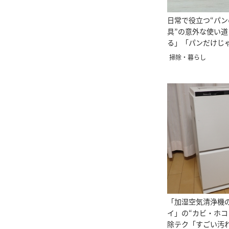
日常で役立つ“パ
具”の意外な使い
る」「パンだけじ
たことを後悔」
掃除・暮らし
「加湿空気清浄機
イ」の“カビ・ホコ
除テク「すごい汚