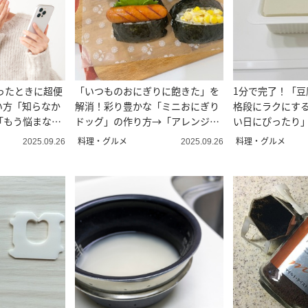
迷ったときに超便
「いつものおにぎりに飽きた」を
1分で完了！「豆
使い方「知らなか
解消！彩り豊かな「ミニおにぎり
格段にラクにす
「もう悩まな
ドッグ」の作り方→「アレンジも
い日にぴったり
自由自在」
料理・グルメ
料理・グルメ
2025.09.26
2025.09.26