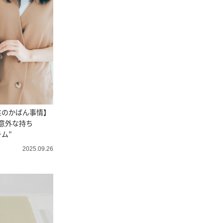
性のかばん事情】
意外な持ち
ム”
2025.09.26