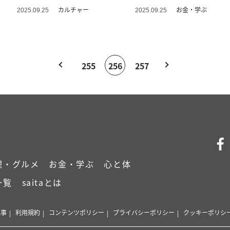
求家が直伝】
カルチャー
お金・学ぶ
2025.09.25
2025.09.25
255
256
257
理・グルメ
お金・学ぶ
心と体
一覧
saitaとは
記事
利用規約
コンテンツポリシー
プライバシーポリシー
クッキーポリシ