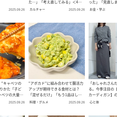
た…」「考え直してみる」＜4コ
った」「見直し
マ漫画＞
カルチャー
お金・学ぶ
2025.09.26
2025.09.26
！“キャベツの
“アボカド”に組み合わせて腸活力
「おしゃれさん
くりかた「子ど
アップが期待できる食材とは？
る。今季注目の【
ャベツの大量消
「混ぜるだけ」「もう1品ほしい
カーディガン】の
ときに」
料理・グルメ
心と体
2025.09.26
2025.09.26