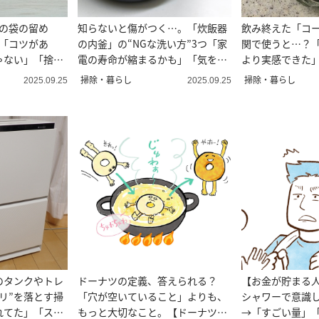
ンの袋の留め
知らないと傷がつく…。「炊飯器
飲み終えた「コ
道「コツがあ
の内釜」の“NGな洗い方”3つ「家
関で使うと…？
ゃない」「捨て
電の寿命が縮まるかも」「気を付
より実感できた
ける」
掃除・暮らし
掃除・暮らし
2025.09.25
2025.09.25
のタンクやトレ
ドーナツの定義、答えられる？
【お金が貯まる
リ”を落とす掃
「穴が空いていること」よりも、
シャワーで意識
れてた」「スッ
もっと大切なこと。【ドーナツ探
→「すごい量」