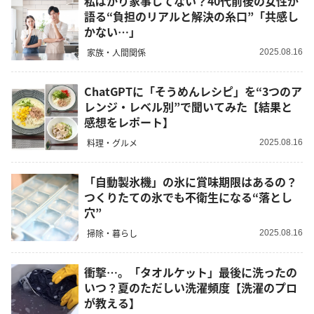
私ばかり家事してない？40代前後の女性が
語る“負担のリアルと解決の糸口”「共感し
かない…」
家族・人間関係
2025.08.16
ChatGPTに「そうめんレシピ」を“3つのア
レンジ・レベル別”で聞いてみた【結果と
感想をレポート】
料理・グルメ
2025.08.16
「自動製氷機」の氷に賞味期限はあるの？
つくりたての氷でも不衛生になる“落とし
穴”
掃除・暮らし
2025.08.16
衝撃…。「タオルケット」最後に洗ったの
いつ？夏のただしい洗濯頻度【洗濯のプロ
が教える】