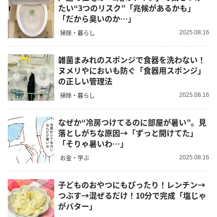
たい“3つのリスク”「兆候があるかも」
「だから臭いのか…」
掃除・暮らし
2025.08.16
雑菌まみれのスポンジで食器を洗わない！
ヌメリやにおいも防ぐ「食器用スポンジ」
の正しい管理法
掃除・暮らし
2025.08.16
なぜか“冷房つけてるのに部屋が暑い”。見
落としがちな原因→「ずっと開けてた」
「そりゃ暑いわ…」
お金・学ぶ
2025.08.16
子どものおやつにもぴったり！レンチン→
つぶす→混ぜるだけ！10分で完成「塩じゃ
がバター」