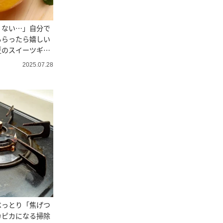
くない…」自分で
もらったら嬉しい
夏のスイーツギフ
2025.07.28
べっとり「焦げつ
カピカになる掃除