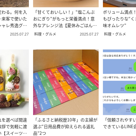
変わる。何を入
「甘くておいしい！」“塩こんぶ
ボリューム満点
…来客で使いた
おにぎり”がもっと栄養満点！意
もぴったりな“く
シャレ秀逸グラ
外なアレンジ法【夏休みごはんに
味オムレツ”
も】
料理・グルメ
料理・グルメ
2025.07.27
2025.07.27
れを選べば間違
「ふるさと納税歴10年」の主婦が
「信頼されやす
挨拶で気軽に渡
選ぶ“日用品費が抑えられる返礼
できているLINE
い【スイーツギ
品”2つ