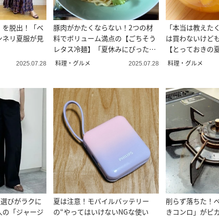
」を脱出！「ベ
豚肉がかたくならない！2つの材
「本当は教えた
ンネリ夏服が見
料でボリューム満点の【ごちそう
は買わないけど
レタス冷麺】「夏休みにぴった
【とっておきの
り」
ト3選】
料理・グルメ
料理・グルメ
2025.07.28
2025.07.28
の服選びがラクに
夏は注意！モバイルバッテリー
削らず落ちた！
人の「ジャージ
の“やってはいけないNGな使い
きコンロ」がピ