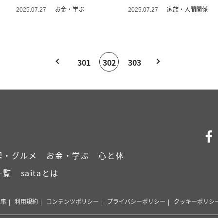
お金・学ぶ
家族・人間関係
2025.07.27
2025.07.27
301
302
303
理・グルメ
お金・学ぶ
心と体
一覧
saitaとは
記事
利用規約
コンテンツポリシー
プライバシーポリシー
クッキーポリシ