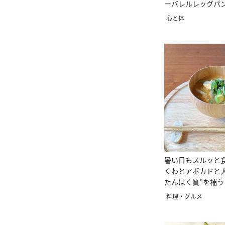
ーバレルレッグパ
し3選
心と体
暑い日もスルッと
くわとアボカドと
たんぱく質”を補
みそ汁」
料理・グルメ