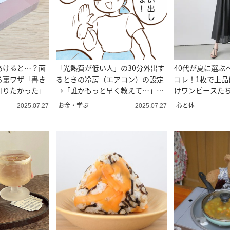
あけると…？面
「光熱費が低い人」の30分外出す
40代が夏に選ぶ
る裏ワザ「書き
るときの冷房（エアコン）の設定
コレ！1枚で上品
知りたかった」
→「誰かもっと早く教えて…」
けワンピースた
【まんが】
お金・学ぶ
心と体
2025.07.27
2025.07.27