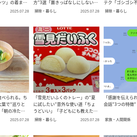
ンツ」の着まわ
方”3選「置きっぱなしにしない
テク「ゴシゴシ
で！」
いてくる」
掃除・暮らし
掃除・暮らし
2025.07.28
2025.07.28
食べられる。ち
「雪見だいふくのトレー」の“夏
「感謝を伝えられ
大葉で“巡りと
に試したい”意外な使い道「ちょ
会話"3つの特徴"
う「朝の冷たい
うどいい」「子どもにも教えた
い」
掃除・暮らし
家族・人間関係
2025.07.28
2025.07.28