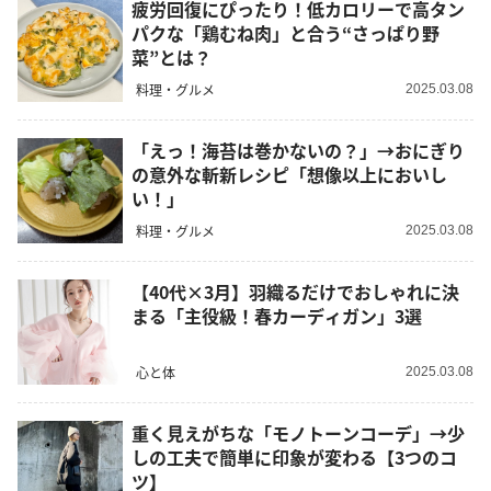
疲労回復にぴったり！低カロリーで高タン
パクな「鶏むね肉」と合う“さっぱり野
菜”とは？
料理・グルメ
2025.03.08
「えっ！海苔は巻かないの？」→おにぎり
の意外な斬新レシピ「想像以上においし
い！」
料理・グルメ
2025.03.08
【40代×3月】羽織るだけでおしゃれに決
まる「主役級！春カーディガン」3選
心と体
2025.03.08
重く見えがちな「モノトーンコーデ」→少
しの工夫で簡単に印象が変わる【3つのコ
ツ】