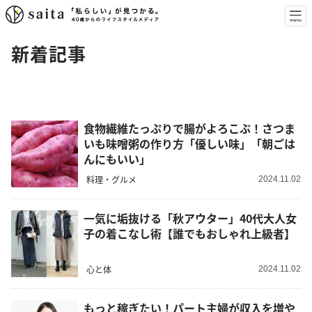
新着記事
食物繊維たっぷりで腸がよろこぶ！さつま
いも味噌粥の作り方「優しい味」「朝ごは
んにもいい」
料理・グルメ
2024.11.02
一気に垢抜ける「秋アウター」40代大人女
子の着こなし術【誰でもおしゃれ上級者】
心と体
2024.11.02
もっと稼ぎたい！パート主婦が収入を増や