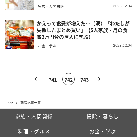
家族・人間関係
2023.12.04
かえって食費が増えた…（涙）「わたしが
失敗したまとめ買い」【5人家族・月の食
費2万円台の達人に学ぶ】
お金・学ぶ
2023.12.04
741
742
743
TOP
新着記事一覧
家族・人間関係
掃除・暮らし
料理・グルメ
お金・学ぶ