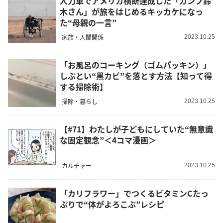
人力車でアメリカ横断達成した「ガンプ鈴
木さん」が旅をはじめるキッカケになっ
た“母親の一言”
家族・人間関係
2023.10.25
「お風呂のコーキング（ゴムパッキン）」
しぶとい“黒カビ”を落とす方法【知って得
する掃除術】
掃除・暮らし
2023.10.25
【#71】わたしが子どもにしていた“無意識
な固定観念”＜4コマ漫画＞
カルチャー
2023.10.25
「カリフラワー」でつくるビタミンCたっ
ぷりで“体がよろこぶ”レシピ