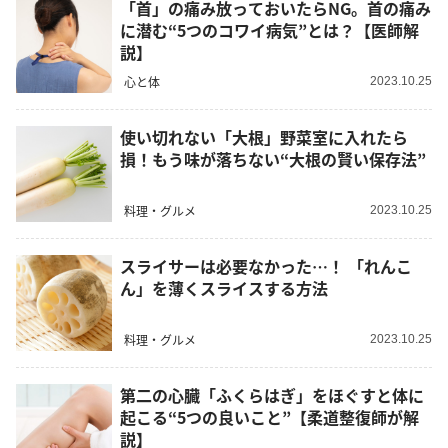
「首」の痛み放っておいたらNG。首の痛み
に潜む“5つのコワイ病気”とは？【医師解
説】
心と体
2023.10.25
使い切れない「大根」野菜室に入れたら
損！もう味が落ちない“大根の賢い保存法”
料理・グルメ
2023.10.25
スライサーは必要なかった…！ 「れんこ
ん」を薄くスライスする方法
料理・グルメ
2023.10.25
第二の心臓「ふくらはぎ」をほぐすと体に
起こる“5つの良いこと”【柔道整復師が解
説】