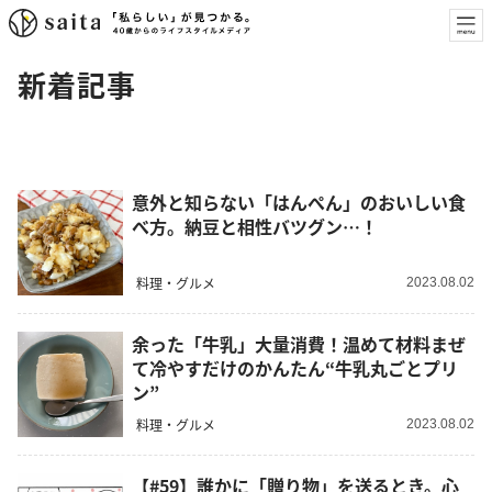
新着記事
意外と知らない「はんぺん」のおいしい食
べ方。納豆と相性バツグン…！
料理・グルメ
2023.08.02
余った「牛乳」大量消費！温めて材料まぜ
て冷やすだけのかんたん“牛乳丸ごとプリ
ン”
料理・グルメ
2023.08.02
【#59】誰かに「贈り物」を送るとき。心