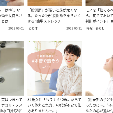
る…はNG。い
「股関節」が硬いと足が太くな
モノを「捨てる
衣類を長持ちさ
る。たった1分“股関節を柔らかく
ら。覚えておいて
」とは
する”簡単ストレッチ
判断ポイント」
イザー直伝
心と体
掃除・暮らし
2023.06.01
2023.05.31
」実はつまって
39歳女性「もうすぐ40歳。落ちて
【思春期の子ど
・ホコリ・ヌメ
いく体力と気力、40代が不安で仕
ったのに…。“子
排水口掃除術”
方ありません…。」
なたの心が追い付