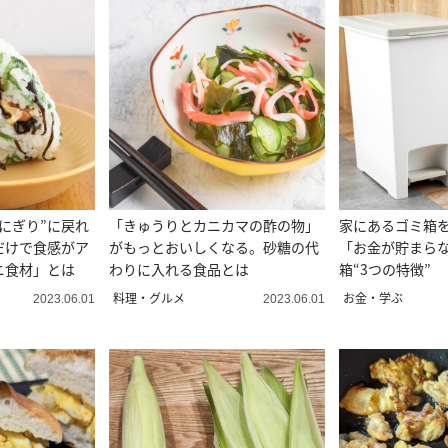
にぎり”に戻れ
「きゅうりとカニカマの酢の物」
家にあるゴミ箱
だけで食感がア
がもっとおいしくなる。砂糖の代
「お金が貯まら
ニ食材」とは
わりに入れる食品とは
箱“3つの特徴”
料理・グルメ
お金・学ぶ
2023.06.01
2023.06.01