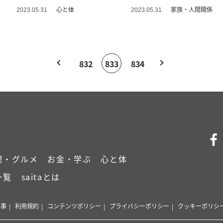
け止め方
心と体
家族・人間関係
2023.05.31
2023.05.31
832
833
834
理・グルメ
お金・学ぶ
心と体
一覧
saitaとは
記事
利用規約
コンテンツポリシー
プライバシーポリシー
クッキーポリシ