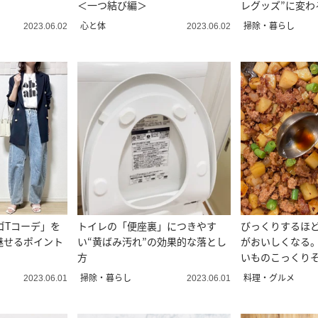
＜一つ結び編＞
レグッズ”に変わ
心と体
掃除・暮らし
2023.06.02
2023.06.02
ゴTコーデ」を
トイレの「便座裏」につきやす
びっくりするほ
魅せるポイント
い“黄ばみ汚れ”の効果的な落とし
がおいしくなる
方
いものこっくりそ
円】
掃除・暮らし
料理・グルメ
2023.06.01
2023.06.01