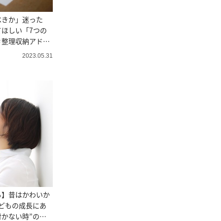
べきか」迷った
ほしい「7つの
＃整理収納アドバ
2023.05.31
も】昔はかわいか
どもの成長にあ
かない時”の受