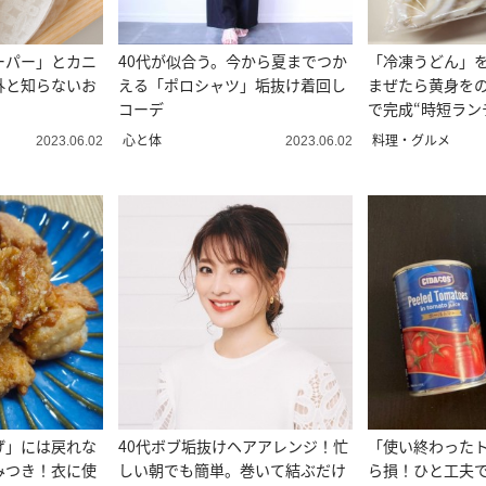
ーパー」とカニ
40代が似合う。今から夏までつか
「冷凍うどん」
外と知らないお
える「ポロシャツ」垢抜け着回し
まぜたら黄身をの
コーデ
で完成“時短ラン
心と体
料理・グルメ
2023.06.02
2023.06.02
げ」には戻れな
40代ボブ垢抜けヘアアレンジ！忙
「使い終わった
みつき！衣に使
しい朝でも簡単。巻いて結ぶだけ
ら損！ひと工夫で