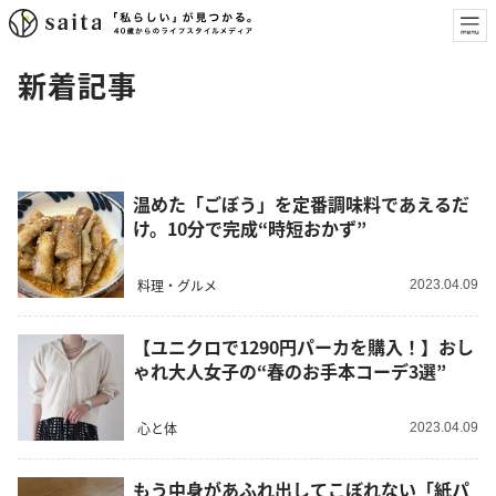
新着記事
温めた「ごぼう」を定番調味料であえるだ
け。10分で完成“時短おかず”
料理・グルメ
2023.04.09
【ユニクロで1290円パーカを購入！】おし
ゃれ大人女子の“春のお手本コーデ3選”
心と体
2023.04.09
もう中身があふれ出してこぼれない「紙パ