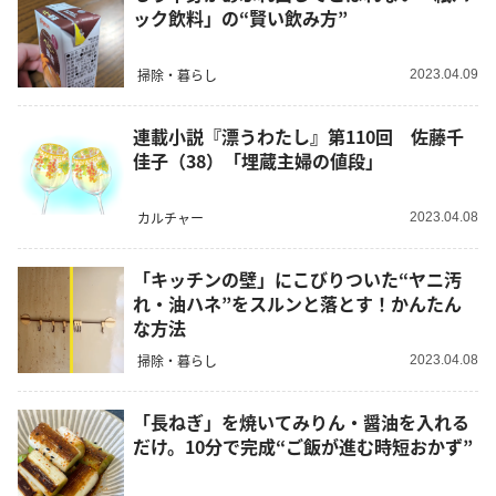
ック飲料」の“賢い飲み方”
掃除・暮らし
2023.04.09
連載小説『漂うわたし』第110回 佐藤千
佳子（38）「埋蔵主婦の値段」
カルチャー
2023.04.08
「キッチンの壁」にこびりついた“ヤニ汚
れ・油ハネ”をスルンと落とす！かんたん
な方法
掃除・暮らし
2023.04.08
「長ねぎ」を焼いてみりん・醤油を入れる
だけ。10分で完成“ご飯が進む時短おかず”