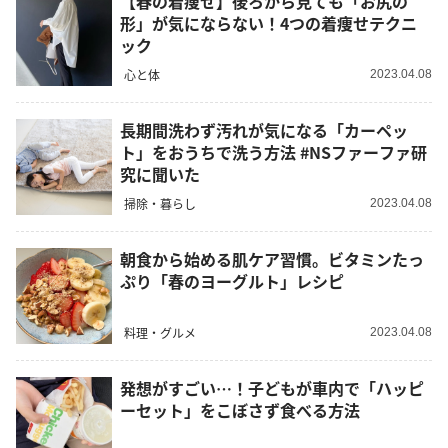
【春の着痩せ】後ろから見ても「お尻の
形」が気にならない！4つの着痩せテクニ
ック
心と体
2023.04.08
長期間洗わず汚れが気になる「カーペッ
ト」をおうちで洗う方法 #NSファーファ研
究に聞いた
掃除・暮らし
2023.04.08
朝食から始める肌ケア習慣。ビタミンたっ
ぷり「春のヨーグルト」レシピ
料理・グルメ
2023.04.08
発想がすごい…！子どもが車内で「ハッピ
ーセット」をこぼさず食べる方法