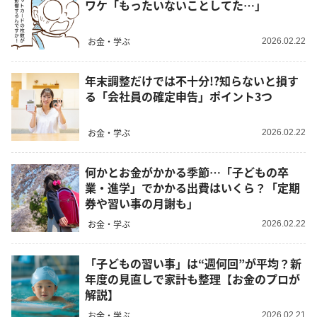
ワケ「もったいないことしてた…」
お金・学ぶ
2026.02.22
年末調整だけでは不十分!?知らないと損す
る「会社員の確定申告」ポイント3つ
お金・学ぶ
2026.02.22
何かとお金がかかる季節…「子どもの卒
業・進学」でかかる出費はいくら？「定期
券や習い事の月謝も」
お金・学ぶ
2026.02.22
「子どもの習い事」は“週何回”が平均？新
年度の見直しで家計も整理【お金のプロが
解説】
お金・学ぶ
2026.02.21