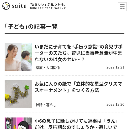
「子ども」の記事一覧
いまだに子育てを“手伝う意識”の育児サポ
ーターの夫たち。育児に当事者意識が生ま
れないのは女のせい…？
家族・人間関係
2022.12.21
お気に入りの紙で「立体的な星型クリスマ
スオーナメント」をつくる方法
掃除・暮らし
2022.12.20
小6の息子に話しかけても返事は「うん」
だけ。反抗期なのでしょうか…寂しいで