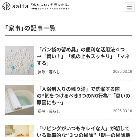
「家事」の記事一覧
「パン袋の留め具」の便利な活用法４つ
→「賢い！」「机の上もスッキリ」「マネ
する」
掃除・暮らし
2025.03.16
「入浴剤入りの残り湯」で洗濯する際
の“気をつけるべき3つのNG行為”「臭いの
原因にも…」
掃除・暮らし
2025.03.16
「リビングがいつもキレイな人」が朝して
いる効率的な“３つの掃除”「朝一の掃除機