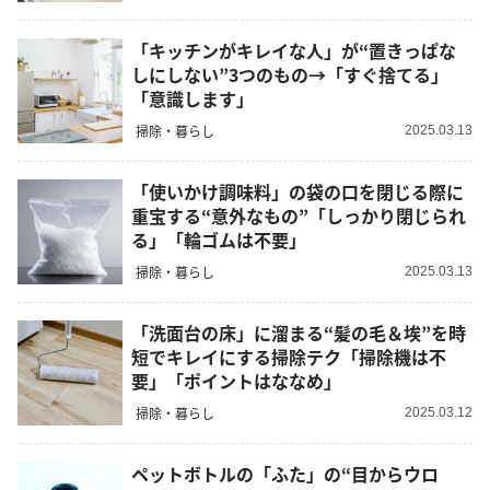
「キッチンがキレイな人」が“置きっぱな
しにしない”3つのもの→「すぐ捨てる」
「意識します」
掃除・暮らし
2025.03.13
「使いかけ調味料」の袋の口を閉じる際に
重宝する“意外なもの”「しっかり閉じられ
る」「輪ゴムは不要」
掃除・暮らし
2025.03.13
「洗面台の床」に溜まる“髪の毛＆埃”を時
短でキレイにする掃除テク「掃除機は不
要」「ポイントはななめ」
掃除・暮らし
2025.03.12
ペットボトルの「ふた」の“目からウロ