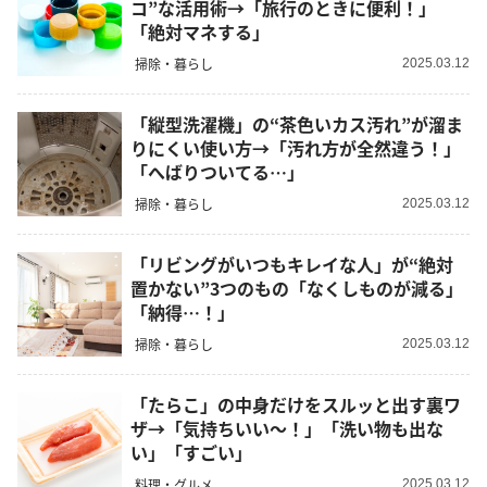
コ”な活用術→「旅行のときに便利！」
「絶対マネする」
掃除・暮らし
2025.03.12
「縦型洗濯機」の“茶色いカス汚れ”が溜ま
りにくい使い方→「汚れ方が全然違う！」
「へばりついてる…」
掃除・暮らし
2025.03.12
「リビングがいつもキレイな人」が“絶対
置かない”3つのもの「なくしものが減る」
「納得…！」
掃除・暮らし
2025.03.12
「たらこ」の中身だけをスルッと出す裏ワ
ザ→「気持ちいい～！」「洗い物も出な
い」「すごい」
料理・グルメ
2025.03.12