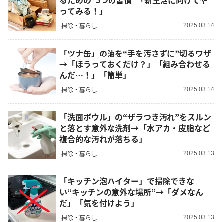
るための“5つの習慣”「新生活に向けてや
ってみる！」
掃除・暮らし
2025.03.14
「ツナ缶」の油を“手を汚さずに”切るワザ
→「ほうっておくだけ？」「組み合わせる
んだ…！」「簡単」
掃除・暮らし
2025.03.14
「洗面ボウル」の“ザラつき汚れ”をスルン
と落とす意外な洗剤→「水アカ・皮脂など
複合的な汚れが落ちる」
掃除・暮らし
2025.03.13
「キッチン泡ハイター」で掃除できな
い“キッチンの意外な場所”→「ダメなん
だ」「気を付けよう」
掃除・暮らし
2025.03.13