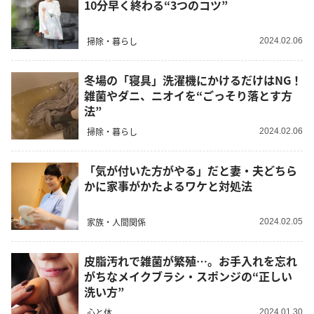
10分早く終わる“3つのコツ”
掃除・暮らし
2024.02.06
冬場の「寝具」洗濯機にかけるだけはNG！
雑菌やダニ、ニオイを“ごっそり落とす方
法”
掃除・暮らし
2024.02.06
「気が付いた方がやる」だと妻・夫どちら
かに家事がかたよるワケと対処法
家族・人間関係
2024.02.05
皮脂汚れで雑菌が繁殖…。お手入れを忘れ
がちなメイクブラシ・スポンジの“正しい
洗い方”
心と体
2024.01.30