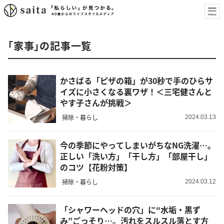
「家事」の記事一覧
かさばる「ピザの箱」が30秒で手のひらサ
イズに小さくなる裏ワザ！＜三宅健さんと
やす子さんが挑戦＞
掃除・暮らし
2024.03.13
今の季節にやってしまいがちなNG洗濯…。
正しい「洗い方」「干し方」「部屋干し」
のコツ【花粉対策】
掃除・暮らし
2024.03.12
「シャワーヘッドの穴」に“水垢・黒ず
み”ごっそり…。汚れをスルスル落とす方