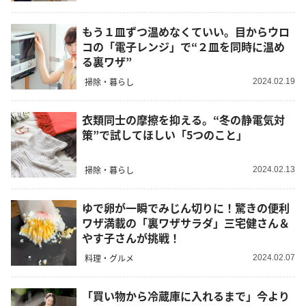
もう１皿ずつ温めなくていい。目からウロ
コの「電子レンジ」で“２皿を同時に温め
る裏ワザ”
掃除・暮らし
2024.02.19
衣類同士の摩擦を抑える。“冬の静電気対
策”で試してほしい「5つのこと」
掃除・暮らし
2024.02.13
ゆで卵が一瞬でみじん切りに！驚きの便利
ワザ満載の「裏ワザサラダ」三宅健さん＆
やす子さんが挑戦！
料理・グルメ
2024.02.07
「買い物から冷蔵庫に入れるまで」今より