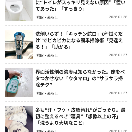
に“トイレがスッキリ見えない原因”「置い
てあった」「すっきり」
掃除・暮らし
2026.01.28
洗剤いらず！「キッチン蛇口」が“拭くだ
け”でピカピカになる簡単掃除術「見違え
る！」「助かる」
掃除・暮らし
2026.01.27
界面活性剤の濃度は知らなかった。床をベ
タつかせない「ウタマロ」の“サラサラ掃
除テク”
掃除・暮らし
2026.01.27
冬も“汗・フケ・皮脂汚れ”がごっそり。最
初に整えるべき“寝具”「想像以上の汗」
「洗うより大切なこと」
掃除・暮らし
2026.01.26