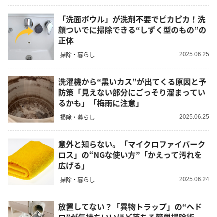
「洗面ボウル」が洗剤不要でピカピカ！洗
顔ついでに掃除できる“しずく型のもの”の
正体
掃除・暮らし
2025.06.25
洗濯機から“黒いカス”が出てくる原因と予
防策「見えない部分にごっそり溜まってい
るかも」「梅雨に注意」
掃除・暮らし
2025.06.25
意外と知らない。「マイクロファイバーク
ロス」の“NGな使い方”「かえって汚れを
広げる」
掃除・暮らし
2025.06.24
放置してない？「異物トラップ」の“ヘド