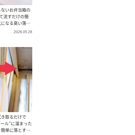
ちないお弁当箱の
て流すだけの簡
気になる臭い落ち
2026.05.28
拭き取るだけで
レール”に溜まった
を簡単に落とす掃