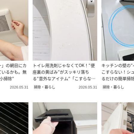
ー」の網目にカ
トイレ用洗剤じゃなくてOK！“便
キッチンの壁の“
ているかも。無
座裏の黄ばみ”がスッキリ落ち
こすらない！シ
小掃除”
る“意外なアイテム”「こすらな
るだけの簡単掃
い」
掃除・暮らし
掃除・暮らし
2026.05.31
2026.05.31