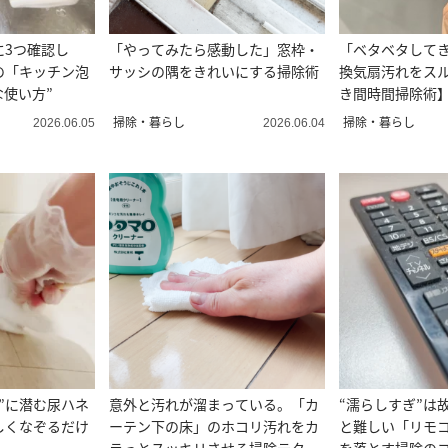
に3つ確認し
「やってみたら感動した」窓枠・
「ベタベタして
の「キッチン泡
サッシの隅をきれいにする掃除術
換気扇汚れをス
な使い方”
き間時間掃除術
掃除・暮らし
掃除・暮らし
2026.06.05
2026.06.04
”に潜む尿ハネ
意外と汚れが溜まっている。「カ
“濡らしすぎ”は
しくなぞるだけ
ーテン下の床」のホコリ汚れをカ
と難しい「リモ