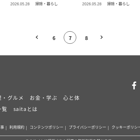
除術
掃除・暮らし
掃除・暮らし
2026.05.28
2026.05.28
6
7
8
理・グルメ
お金・学ぶ
心と体
一覧
saitaとは
記事
利用規約
コンテンツポリシー
プライバシーポリシー
クッキーポリシ