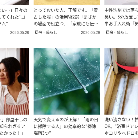
ない…」日々の
とっておいた人、正解です。「着
中性洗剤では落
してくれた“ゴ
古した服」の活用術2選「まさか
臭い。5分放置し
ム”
の場面で役立つ」「家族にも伝え
単お手入れ術「
る」
た」
掃除・暮らし
掃除・暮らし
2026.05.29
2026.05.29
…」部屋干しの
天気で変えるのが正解！「雨の日
洗い流さない！
“知られざるア
に掃除する人」の効率的な“掃除
OK。“浴室ドア
りたかった！」
場所3つ”
ホコリやヘドロ