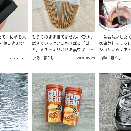
立て」に傘を入
もうそのまま捨てません。気づけ
「食器洗いした
な使い道3選”
ばすぐいっぱいにかさばる「ゴ
家事負担をラクに
ミ」をスッキリさせる裏ワザ「全
シゴシいらずアイ
然ちがう！」
掃除・暮らし
掃除・暮らし
2026.05.30
2026.05.29