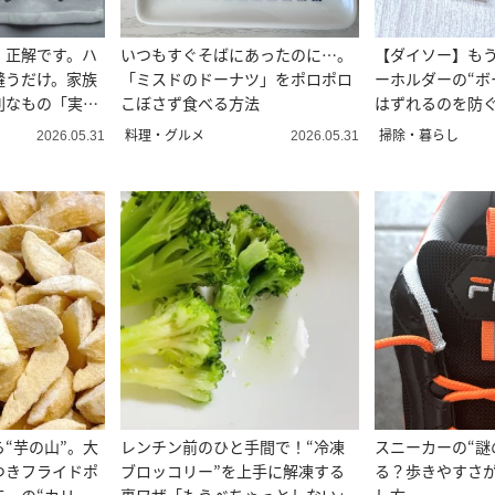
、正解です。ハ
いつもすぐそばにあったのに…。
【ダイソー】も
縫うだけ。家族
「ミスドのドーナツ」をポロポロ
ーホルダーの“ボ
利なもの「実用
こぼさず食べる方法
はずれるのを防ぐ
ム”
料理・グルメ
掃除・暮らし
2026.05.31
2026.05.31
“芋の山”。大
レンチン前のひと手間で！“冷凍
スニーカーの“謎
つきフライドポ
ブロッコリー”を上手に解凍する
る？歩きやすさ