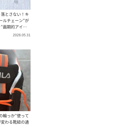
う落とさない！キ
ールチェーン”が
“画期的アイテ
2026.05.31
の輪っか”使って
が変わる靴紐の通