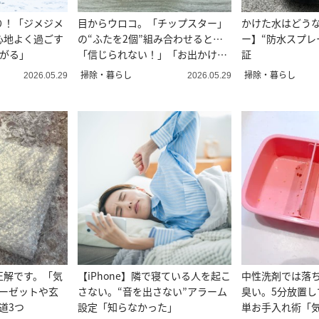
り！「ジメジメ
目からウロコ。「チップスター」
かけた水はどう
心地よく過ごす
の“ふたを2個”組み合わせると…
ー】“防水スプレ
上がる」
「信じられない！」「お出かけに
証
大活躍」
掃除・暮らし
掃除・暮らし
2026.05.29
2026.05.29
正解です。「気
【iPhone】隣で寝ている人を起こ
中性洗剤では落
ローゼットや玄
さない。“音を出さない”アラーム
臭い。5分放置し
道3つ
設定「知らなかった」
単お手入れ術「