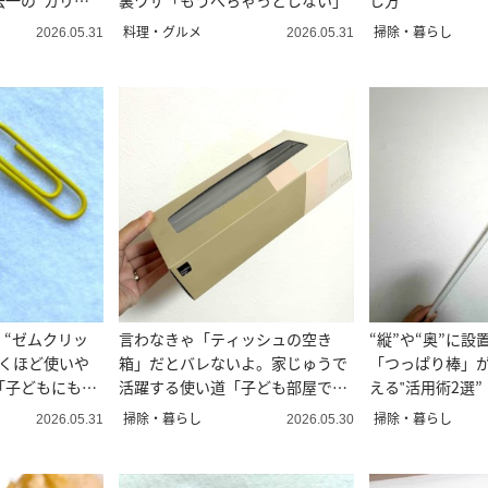
去一の“カリホ
裏ワザ「もうべちゃっとしない」
し方
料理・グルメ
掃除・暮らし
2026.05.31
2026.05.31
。“ゼムクリッ
言わなきゃ「ティッシュの空き
“縦”や“奥”に
驚くほど使いや
箱」だとバレないよ。家じゅうで
「つっぱり棒」
「子どもにも教
活躍する使い道「子ども部屋で使
える‟活用術2選
う」
プ」
掃除・暮らし
掃除・暮らし
2026.05.31
2026.05.30