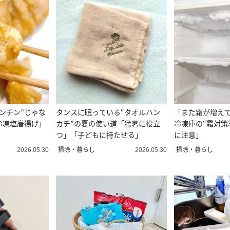
レンチン”じゃな
タンスに眠っている“タオルハン
「また霜が増え
冷凍塩唐揚げ」
カチ”の夏の使い道「猛暑に役立
冷凍庫の“霜対策
つ」「子どもに持たせる」
に注意」
掃除・暮らし
掃除・暮らし
2026.05.30
2026.05.30