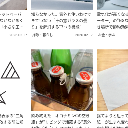
レットペーパ
知らなかった。意外と使いわけで
電気代が高くな
“なかなかめく
きていない「車の窓ガラスの曇
ーター」の“NG
決「小さな工夫
り」を解消する“3つの機能”
き場所で節約効
掃除・暮らし
お金・学ぶ
2026.02.17
2026.02.17
濯表示の“三角
飲み終えた「オロナミンCの空き
捨てようと思っ
失敗する前に知
瓶」が“リビングで活躍する”意外
紙」が生まれ変