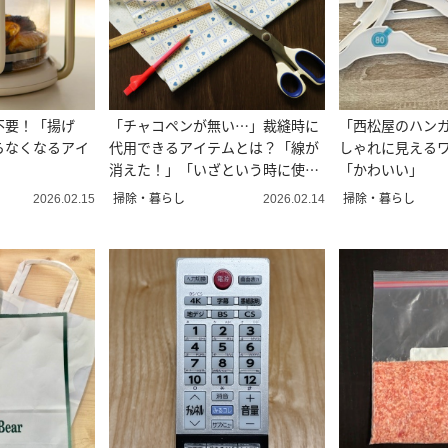
不要！「揚げ
「チャコペンが無い…」裁縫時に
「西松屋のハン
らなくなるアイ
代用できるアイテムとは？「線が
しゃれに見える
消えた！」「いざという時に使え
「かわいい」
る」
掃除・暮らし
掃除・暮らし
2026.02.15
2026.02.14