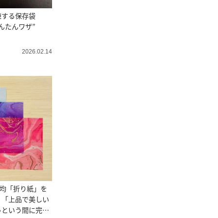
凍する保存袋
んたんワザ”
2026.02.14
0均「折り紙」を
？「上品で美しい
っという間に完