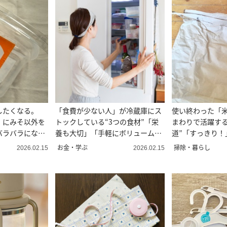
したくなる。
「食費が少ない人」が冷蔵庫にス
使い終わった「
」にみそ以外を
トックしている“3つの食材”「栄
まわりで活躍する
バラバラになら
養も大切」「手軽にボリュームア
道”「すっきり！
ップ」
しやすい」
お金・学ぶ
掃除・暮らし
2026.02.15
2026.02.15