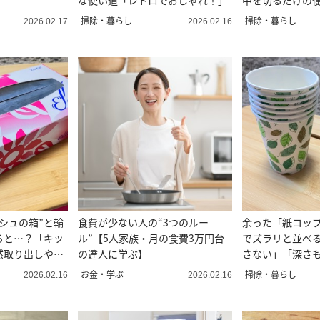
な使い道「レトロでおしゃれ！」
中を切るだけの
掃除・暮らし
掃除・暮らし
2026.02.17
2026.02.16
シュの箱”と輪
食費が少ない人の“3つのルー
余った「紙コッ
ると…？「キッ
ル”【5人家族・月の食費3万円台
でズラリと並べ
然取り出しやす
の達人に学ぶ】
さない」「深さ
い！」
お金・学ぶ
掃除・暮らし
2026.02.16
2026.02.16