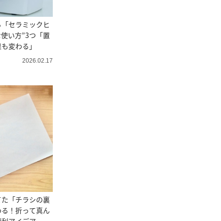
る「セラミックヒ
な使い方”3つ「置
果も変わる」
2026.02.17
てた「チラシの裏
わる！折って真ん