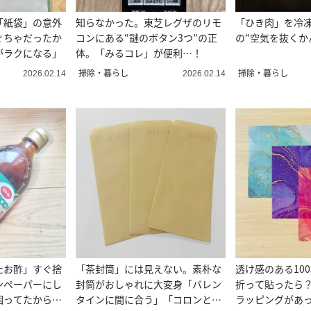
「紙袋」の意外
知らなかった。東芝レグザのリモ
「ひき肉」を冷
ぐちゃだったか
コンにある“謎のボタン3つ”の正
の“空気を抜くか
がラクになる」
体。「みるコレ」が便利…！
掃除・暮らし
掃除・暮らし
2026.02.14
2026.02.14
たお酢」すぐ捨
「茶封筒」には見えない。素朴な
透け感のある10
ンペーパーにし
封筒がおしゃれに大変身「バレン
折って貼ったら
困ってたから助
タインに間に合う」「コロンとか
ラッピングがあ