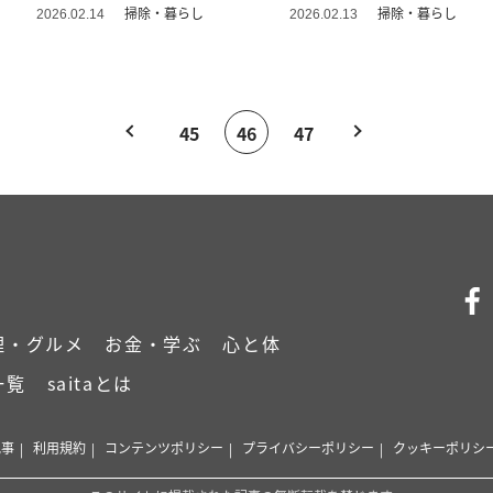
わいい！」
成」
掃除・暮らし
掃除・暮らし
2026.02.14
2026.02.13
45
46
47
理・グルメ
お金・学ぶ
心と体
一覧
saitaとは
記事
利用規約
コンテンツポリシー
プライバシーポリシー
クッキーポリシ