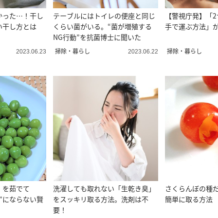
かった…！干し
テーブルにはトイレの便座と同じ
【警視庁発】「2
い干し方とは
くらい菌がいる。“菌が増殖する
手で運ぶ方法」
NG行動”を抗菌博士に聞いた
掃除・暮らし
掃除・暮らし
2023.06.23
2023.06.22
」を茹でて
洗濯しても取れない「生乾き臭」
さくらんぼの種だ
”にならない賢
をスッキリ取る方法。洗剤は不
簡単に取る方法
要！