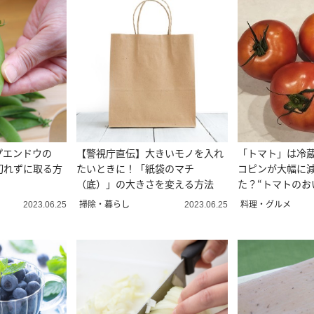
プエンドウの
【警視庁直伝】大きいモノを入れ
「トマト」は冷
切れずに取る方
たいときに！「紙袋のマチ
コピンが大幅に
（底）」の大きさを変える方法
た？“トマトのお
掃除・暮らし
料理・グルメ
2023.06.25
2023.06.25