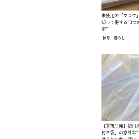
未使用の「マスク
知って得する“3つ
術”
掃除・暮らし
【警視庁発】使用
付き袋」の意外な“