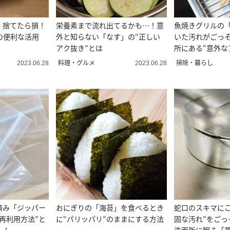
」捨てたら損！
栄養素まで流れ出てるかも…！意
魚焼きグリルの
の便利な活用
外と知らない「なす」の“正しい
いた汚れがごっ
アク抜き”とは
所にある“意外な
料理・グルメ
掃除・暮らし
2023.06.28
2023.06.28
済み「ジッパー
おにぎりの「海苔」を食べるとき
蛇口のスキマにこ
再利用方法”と
に“パリッパリ”のままにする方法
固な汚れ”をごっ