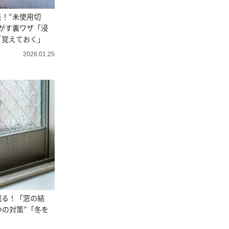
！“未使用切
がす裏ワザ「浸
「覚えておく」
2026.01.25
減る！「窓の結
つの対策”「冬を
」