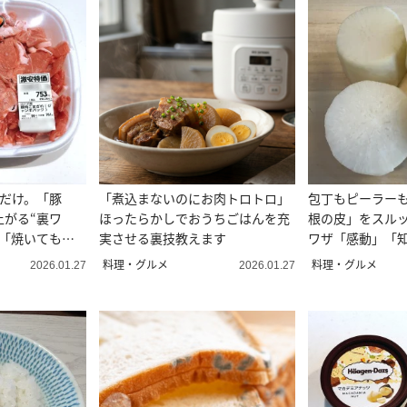
るだけ。「豚
「煮込まないのにお肉トロトロ」
包丁もピーラー
上がる“裏ワ
ほったらかしでおうちごはんを充
根の皮」をスル
」「焼いても、
実させる裏技教えます
ワザ「感動」「
料理・グルメ
料理・グルメ
2026.01.27
2026.01.27