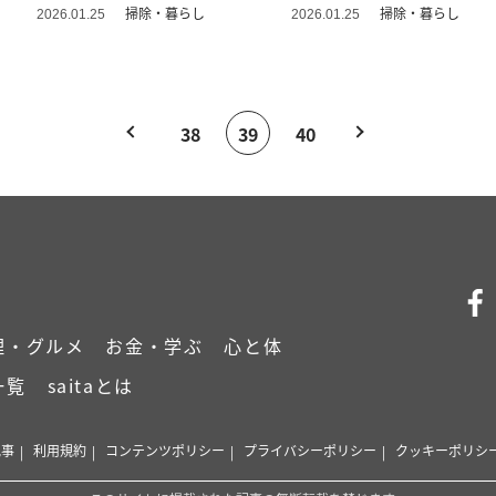
ス」
掃除・暮らし
掃除・暮らし
2026.01.25
2026.01.25
38
39
40
理・グルメ
お金・学ぶ
心と体
一覧
saitaとは
記事
利用規約
コンテンツポリシー
プライバシーポリシー
クッキーポリシ