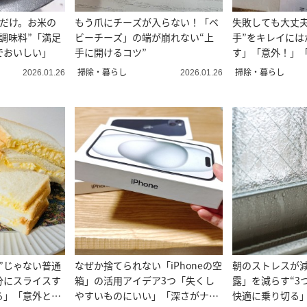
るだけ。お米の
もう爪にチーズが入らない！「ベ
失敗しても大丈夫
調味料”「満足
ビーチーズ」の端が崩れない“上
手”をキレイには
でおいしい」
手に開けるコツ”
す」「意外！」
掃除・暮らし
掃除・暮らし
2026.01.26
2026.01.26
”じゃない普通
なぜか捨てられない「iPhoneの空
朝のストレスが
分にスライスす
箱」の活用アイデア3つ「失くし
露」を減らす“3
る」「意外と簡
やすいものにいい」「深さがナイ
快適に乗り切る