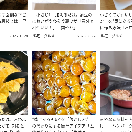
の？面倒な下ご
「小さじ1」加えるだけ。納豆の
小さくてかわい
る裏技とは「早
においがやわらぐ裏ワザ「意外と
ン」を“家にある
相性いい！」「爽やか」
に作る方法「お
い」
料理・グルメ
料理・グルメ
2026.01.29
2026.01.29
るだけ。ふわふ
“家にあるもの”を「落としぶた」
意外な調味料を
上がる“知ると
の代わりにする簡単アイデア「煮
け！「ハンバーグ