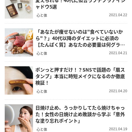
変えられる！40代に似合うプチプラアイシ
ャドウ5選
心と体
2021.04.22
「あなたが痩せないのは"食べていないか
ら"？」40代以降のダイエットに必須の
【たんぱく質】あなたの必要量は何グラ
ム？
心と体
2021.04.21
ポンっと押すだけ！？SNSで話題の「眉ス
タンプ」本当に時短メイクになるのか徹底
検証！
心と体
2021.04.20
日焼け止め、うっかりしてたら焼けちゃっ
た！女性の日焼け止め敗談から学ぶ「意外
な塗り忘れポイント」
心と体
2021.04.19