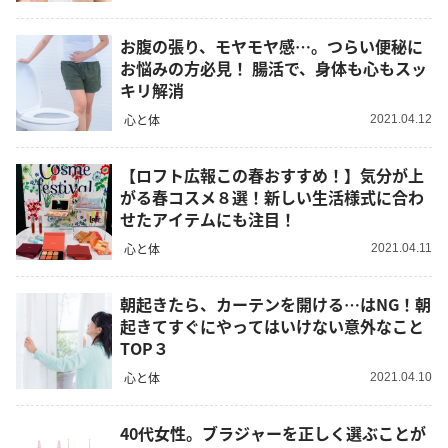
お腹の張り、モヤモヤ感…。つらい便秘に
お悩みの方必見！ 腸活で、身体も心もスッ
キリ解消
心と体
2021.04.12
【ロフト広報この春おすすめ！】気分が上
がる春コスメ８選！新しい生活様式に合わ
せたアイテムにも注目！
心と体
2021.04.11
朝起きたら、カーテンを開ける…はNG！朝
起きてすぐにやってはいけない意外なこと
TOP３
心と体
2021.04.10
40代女性。ブラジャーを正しく選ぶことが