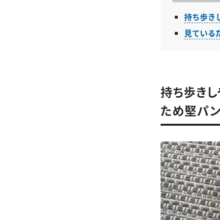
持ち歩き
見ている
持ち歩きし
ため堅パン