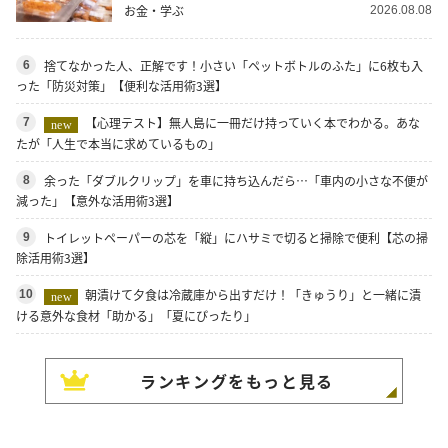
お金・学ぶ
2026.08.08
捨てなかった人、正解です！小さい「ペットボトルのふた」に6枚も入
6
った「防災対策」【便利な活用術3選】
【心理テスト】無人島に一冊だけ持っていく本でわかる。あな
7
new
たが「人生で本当に求めているもの」
余った「ダブルクリップ」を車に持ち込んだら…「車内の小さな不便が
8
減った」【意外な活用術3選】
トイレットペーパーの芯を「縦」にハサミで切ると掃除で便利【芯の掃
9
除活用術3選】
朝漬けて夕食は冷蔵庫から出すだけ！「きゅうり」と一緒に漬
10
new
ける意外な食材「助かる」「夏にぴったり」
ランキングをもっと見る