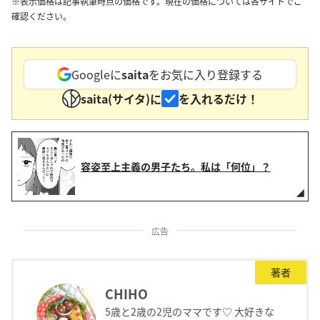
※表示価格は記事執筆時点の価格です。現在の価格については各サイトでご
確認ください。
Googleに
saita
をお気に入り登録する
saita(サイタ)に
を入れるだけ！
容姿至上主義の男子たち。私は「何位」？
広告
著者
CHIHO
5歳と2歳の2児のママです♡ 大好きな