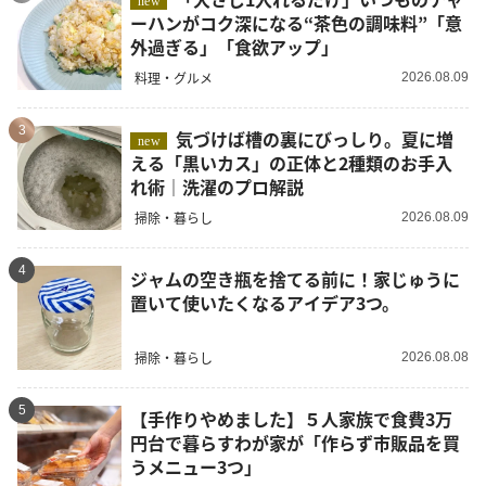
new
ーハンがコク深になる“茶色の調味料”「意
外過ぎる」「食欲アップ」
料理・グルメ
2026.08.09
3
気づけば槽の裏にびっしり。夏に増
new
える「黒いカス」の正体と2種類のお手入
れ術｜洗濯のプロ解説
掃除・暮らし
2026.08.09
4
ジャムの空き瓶を捨てる前に！家じゅうに
置いて使いたくなるアイデア3つ。
掃除・暮らし
2026.08.08
5
【手作りやめました】５人家族で食費3万
円台で暮らすわが家が「作らず市販品を買
うメニュー3つ」