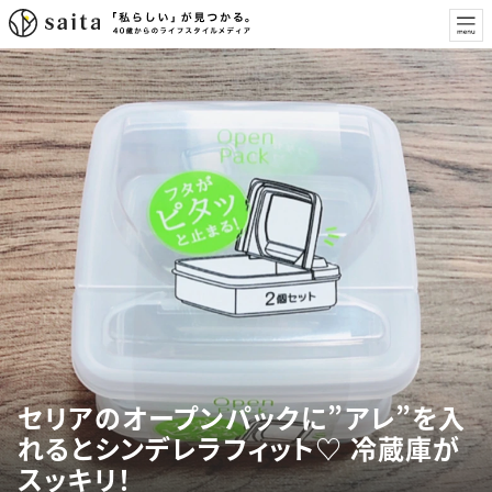
セリアのオープンパックに”アレ”を入
れるとシンデレラフィット♡ 冷蔵庫が
スッキリ！