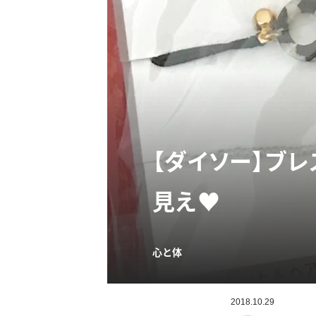
【ダイソー】ブ
見え♥
心と体
2018.10.29