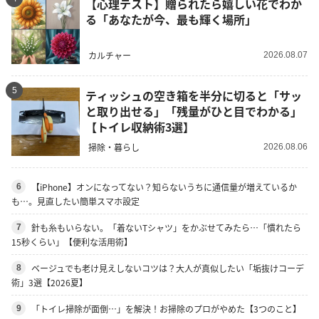
【心理テスト】贈られたら嬉しい花でわか
る「あなたが今、最も輝く場所」
カルチャー
2026.08.07
5
ティッシュの空き箱を半分に切ると「サッ
と取り出せる」「残量がひと目でわかる」
【トイレ収納術3選】
掃除・暮らし
2026.08.06
【iPhone】オンになってない？知らないうちに通信量が増えているか
6
も…。見直したい簡単スマホ設定
針も糸もいらない。「着ないTシャツ」をかぶせてみたら…「慣れたら
7
15秒くらい」【便利な活用術】
ベージュでも老け見えしないコツは？大人が真似したい「垢抜けコーデ
8
術」3選【2026夏】
「トイレ掃除が面倒…」を解決！お掃除のプロがやめた【3つのこと】
9