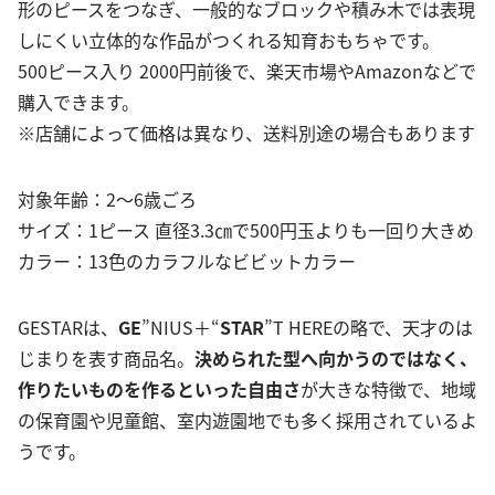
形のピースをつなぎ、一般的なブロックや積み木では表現
しにくい立体的な作品がつくれる知育おもちゃです。
500ピース入り 2000円前後で、楽天市場やAmazonなどで
購入できます。
※店舗によって価格は異なり、送料別途の場合もあります
対象年齢：2〜6歳ごろ
サイズ：1ピース 直径3.3㎝で500円玉よりも一回り大きめ
カラー：13色のカラフルなビビットカラー
GESTARは、
GE
”NIUS＋“
STAR
”T HEREの略で、天才のは
じまりを表す商品名。
決められた型へ向かうのではなく、
作りたいものを作るといった自由さ
が大きな特徴で、地域
の保育園や児童館、室内遊園地でも多く採用されているよ
うです。