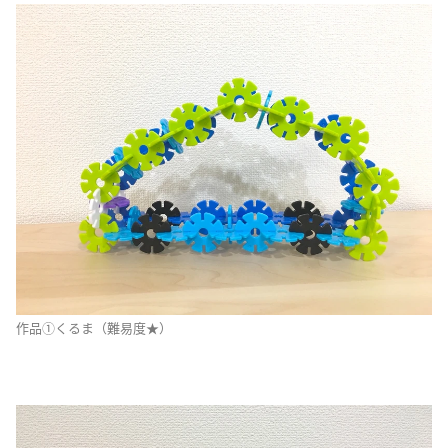
作品①くるま（難易度★）