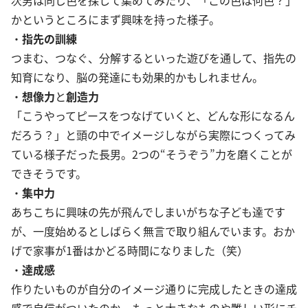
かというところにまず興味を持った様子。
・
指先の訓練
つまむ、つなぐ、分解するといった遊びを通して、指先の
知育になり、脳の発達にも効果的かもしれません。
・
想像力
と
創造力
「こうやってピースをつなげていくと、どんな形になるん
だろう？」と頭の中でイメージしながら実際につくってみ
ている様子だった長男。2つの“そうぞう”力を磨くことが
できそうです。
・
集中力
あちこちに興味の先が飛んでしまいがちな子ども達です
が、一度始めるとしばらく無言で取り組んでいます。おか
げで家事が1番はかどる時間になりました（笑）
・
達成感
作りたいものが自分のイメージ通りに完成したときの達成
感で自信がついたのか、もっと大きなものや難しい形にチ