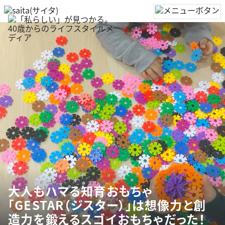
大人もハマる知育おもちゃ
「GESTAR（ジスター）」は想像力と創
造力を鍛えるスゴイおもちゃだった！