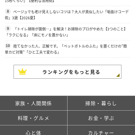
15秒くらい」【便利な活用術】
ベージュでも老け見えしないコツは？大人が真似したい「垢抜けコーデ
8
術」3選【2026夏】
「トイレ掃除が面倒…」を解決！お掃除のプロがやめた【3つのこと】
9
「ラクになる」「床にモノを置かない」
捨てなかった人、正解です。「ペットボトルのふた」を置くだけの"簡
10
単カビ対策"「ひと工夫で変わる」
ランキングをもっと見る
家族・人間関係
掃除・暮らし
料理・グルメ
お金・学ぶ
心と体
カルチャー