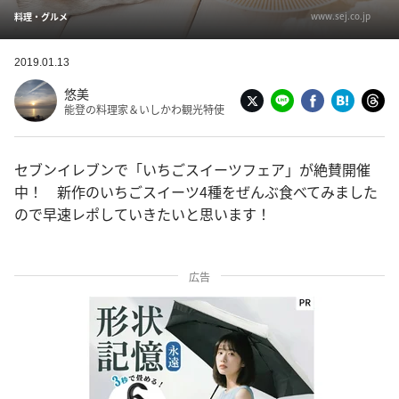
www.sej.co.jp
料理・グルメ
2019.01.13
悠美
能登の料理家＆いしかわ観光特使
セブンイレブンで「いちごスイーツフェア」が絶賛開催
中！ 新作のいちごスイーツ4種をぜんぶ食べてみました
ので早速レポしていきたいと思います！
広告