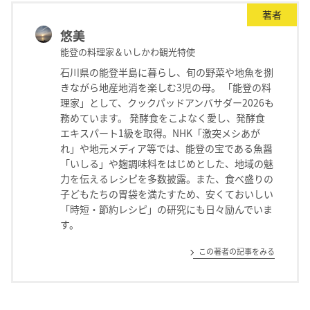
著者
悠美
能登の料理家＆いしかわ観光特使
石川県の能登半島に暮らし、旬の野菜や地魚を捌
きながら地産地消を楽しむ3児の母。 「能登の料
理家」として、クックパッドアンバサダー2026も
務めています。 発酵食をこよなく愛し、発酵食
エキスパート1級を取得。NHK「激突メシあが
れ」や地元メディア等では、能登の宝である魚醤
「いしる」や麹調味料をはじめとした、地域の魅
力を伝えるレシピを多数披露。また、食べ盛りの
子どもたちの胃袋を満たすため、安くておいしい
「時短・節約レシピ」の研究にも日々励んでいま
す。
この著者の記事をみる