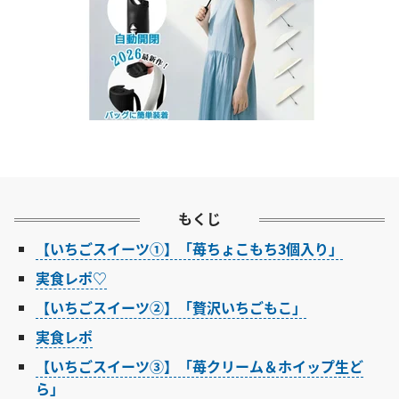
もくじ
【いちごスイーツ①】「苺ちょこもち3個入り」
実食レポ♡
【いちごスイーツ②】「贅沢いちごもこ」
実食レポ
【いちごスイーツ③】「苺クリーム＆ホイップ生ど
ら」