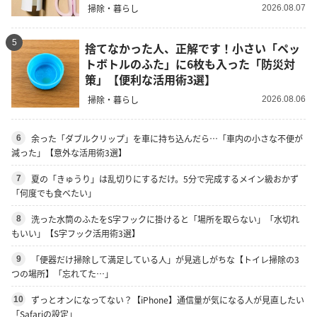
掃除・暮らし
2026.08.07
5
捨てなかった人、正解です！小さい「ペッ
トボトルのふた」に6枚も入った「防災対
策」【便利な活用術3選】
掃除・暮らし
2026.08.06
余った「ダブルクリップ」を車に持ち込んだら…「車内の小さな不便が
6
減った」【意外な活用術3選】
夏の「きゅうり」は乱切りにするだけ。5分で完成するメイン級おかず
7
「何度でも食べたい」
洗った水筒のふたをS字フックに掛けると「場所を取らない」「水切れ
8
もいい」【S字フック活用術3選】
「便器だけ掃除して満足している人」が見逃しがちな【トイレ掃除の3
9
つの場所】「忘れてた…」
ずっとオンになってない？【iPhone】通信量が気になる人が見直したい
10
「Safariの設定」