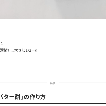
1
縮）...大さじ1/2＋α
広告
バター餅」の作り方