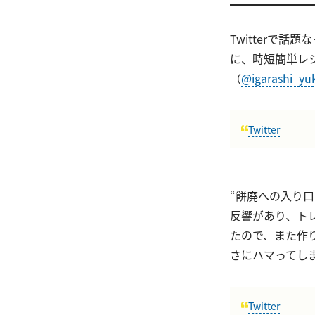
Twitterで
に、時短簡単レ
（
@igarashi_yuk
Twitter
“餅廃への入り
反響があり、ト
たので、また作
さにハマってし
Twitter