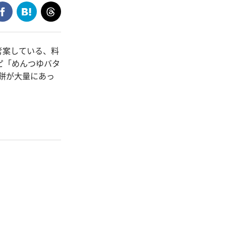
考案している、料
ピ「めんつゆバタ
お餅が大量にあっ