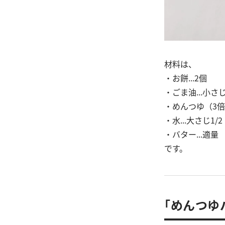
材料は、
・お餅...2個
・ごま油...小さじ
・めんつゆ（3倍濃
・水...大さじ1/2
・バター...適量
です。
「めんつゆ