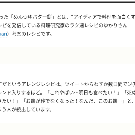
話題なった「めんつゆバター餅」とは、“アイディアで料理を面白く
シピを発信している料理研究家のラク速レシピのゆかりさん
ari
）考案のレシピです。
口”だというアレンジレシピは、ツイートからわずか数日間で14
レンド入りするほど。「これやばい…明日も食べたい！」「死
りたい！」「お餅が秒でなくなった！なんだ、このお餅…」と
まう人が続出しています。