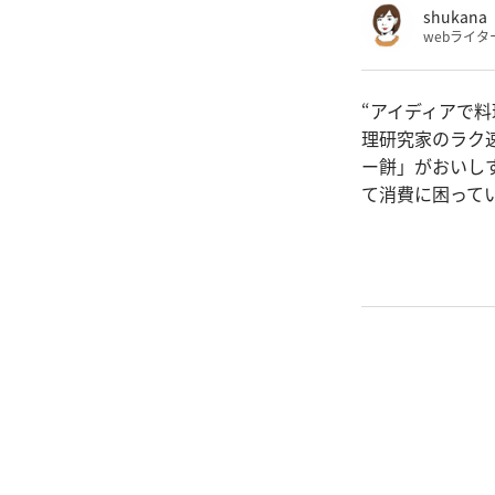
shukana
webライタ
“アイディアで
理研究家のラク
ー餅」がおいしす
て消費に困って