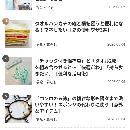
お金・学ぶ
2026.08.05
3
タオルハンカチの縦と横を縫うと便利にな
る！マネしたい【夏の便利ワザ3選】
掃除・暮らし
2026.08.04
4
「チャック付き保存袋」と「タオル2枚」
を組み合わせると…「快適だわ」「持ち歩
きたい」【便利な活用術】
掃除・暮らし
2026.08.05
5
「コンロの五徳」の複雑な形も隅々まで洗
いやすい！スポンジの代わりに使う【意外
なアイテム】
掃除・暮らし
2026.08.04