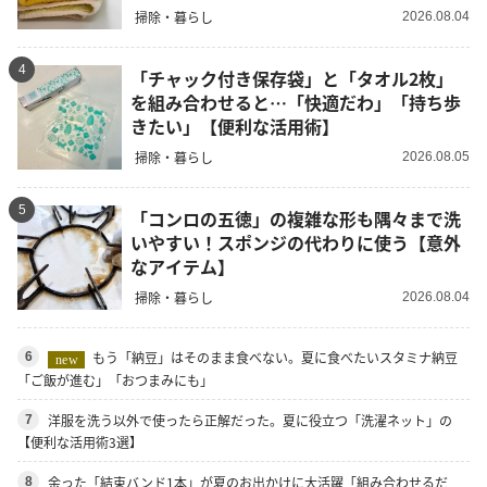
掃除・暮らし
2026.08.04
4
「チャック付き保存袋」と「タオル2枚」
を組み合わせると…「快適だわ」「持ち歩
きたい」【便利な活用術】
掃除・暮らし
2026.08.05
5
「コンロの五徳」の複雑な形も隅々まで洗
いやすい！スポンジの代わりに使う【意外
なアイテム】
掃除・暮らし
2026.08.04
もう「納豆」はそのまま食べない。夏に食べたいスタミナ納豆
6
new
「ご飯が進む」「おつまみにも」
洋服を洗う以外で使ったら正解だった。夏に役立つ「洗濯ネット」の
7
【便利な活用術3選】
余った「結束バンド1本」が夏のお出かけに大活躍「組み合わせるだ
8