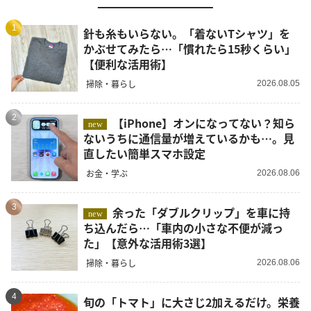
1
針も糸もいらない。「着ないTシャツ」を
かぶせてみたら…「慣れたら15秒くらい」
【便利な活用術】
掃除・暮らし
2026.08.05
2
【iPhone】オンになってない？知ら
new
ないうちに通信量が増えているかも…。見
直したい簡単スマホ設定
お金・学ぶ
2026.08.06
3
余った「ダブルクリップ」を車に持
new
ち込んだら…「車内の小さな不便が減っ
た」【意外な活用術3選】
掃除・暮らし
2026.08.06
4
旬の「トマト」に大さじ2加えるだけ。栄養