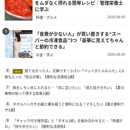
をムダなく摂れる簡単レシピ｜管理栄養士
に学ぶ
料理・グルメ
2026.08.05
5
「食費が少ない人」が買い置きする“スー
パーの冷凍食品”3つ「豪華に見えてちゃん
と節約できる」
お金・学ぶ
2026.08.05
捨てなかった人、正解です！小さい「ペットボトルのふた」に6
6
new
枚も入った「防災対策」【便利な活用術3選】
桃をレモン水に入れると…「夫に言いたい」「見た目がきれい」【夏の
7
果物の知って得する知恵3選】
タオルハンカチの縦と横を縫うと便利になる！マネしたい【夏の便利ワ
8
ザ3選】
「チャック付き保存袋」と「タオル2枚」を組み合わせると…「快適だ
9
わ」「持ち歩きたい」【便利な活用術】