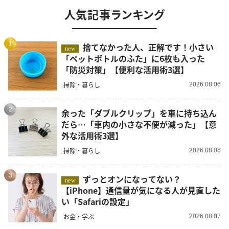
人気記事ランキング
1
捨てなかった人、正解です！小さい
new
「ペットボトルのふた」に6枚も入った
「防災対策」【便利な活用術3選】
掃除・暮らし
2026.08.06
2
余った「ダブルクリップ」を車に持ち込ん
だら…「車内の小さな不便が減った」【意
外な活用術3選】
掃除・暮らし
2026.08.06
3
ずっとオンになってない？
new
【iPhone】通信量が気になる人が見直した
い「Safariの設定」
お金・学ぶ
2026.08.07