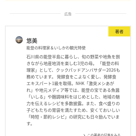
広告
著者
悠美
能登の料理家＆いしかわ観光特使
石川県の能登半島に暮らし、旬の野菜や地魚を捌
きながら地産地消を楽しむ3児の母。 「能登の料
理家」として、クックパッドアンバサダー2026も
務めています。 発酵食をこよなく愛し、発酵食
エキスパート1級を取得。NHK「激突メシあが
れ」や地元メディア等では、能登の宝である魚醤
「いしる」や麹調味料をはじめとした、地域の魅
力を伝えるレシピを多数披露。また、食べ盛りの
子どもたちの胃袋を満たすため、安くておいしい
「時短・節約レシピ」の研究にも日々励んでいま
す。
この著者の記事をみる