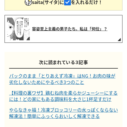
saita(サイタ)に
を入れるだけ！
容姿至上主義の男子たち。私は「何位」？
次に読まれている３記事
パックのまま「とりあえず冷凍」はNG！お肉の味が
劣化しないためにやるべき3つのこと
【料理の裏ワザ】鶏むね肉を柔らかジューシーにする
には！どの家にもある調味料を大さじ1杯足すだけ
やらなきゃ損！冷凍ブロッコリーの水っぽくならない
解凍法！簡単にふっくらおいしく解凍できる