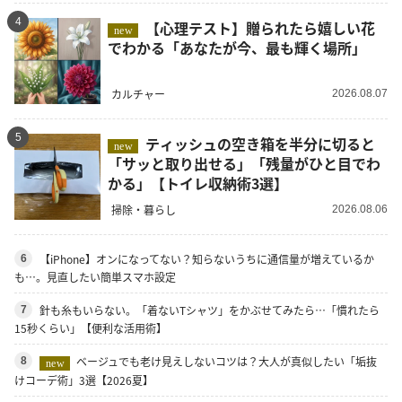
4
【心理テスト】贈られたら嬉しい花
new
でわかる「あなたが今、最も輝く場所」
カルチャー
2026.08.07
5
ティッシュの空き箱を半分に切ると
new
「サッと取り出せる」「残量がひと目でわ
かる」【トイレ収納術3選】
掃除・暮らし
2026.08.06
【iPhone】オンになってない？知らないうちに通信量が増えているか
6
も…。見直したい簡単スマホ設定
針も糸もいらない。「着ないTシャツ」をかぶせてみたら…「慣れたら
7
15秒くらい」【便利な活用術】
ベージュでも老け見えしないコツは？大人が真似したい「垢抜
8
new
けコーデ術」3選【2026夏】