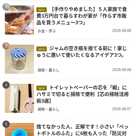
2
【手作りやめました】５人家族で食
new
費3万円台で暮らすわが家が「作らず市販
品を買うメニュー3つ」
お金・学ぶ
2026.08.08
3
ジャムの空き瓶を捨てる前に！家じ
new
ゅうに置いて使いたくなるアイデア3つ。
掃除・暮らし
2026.08.08
4
トイレットペーパーの芯を「縦」に
new
ハサミで切ると掃除で便利【芯の掃除活用
術3選】
掃除・暮らし
2026.08.07
5
捨てなかった人、正解です！小さい「ペッ
トボトルのふた」に6枚も入った「防災対