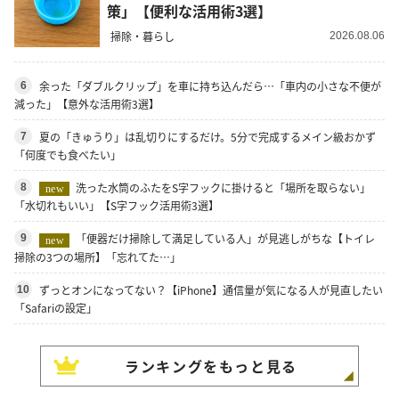
策」【便利な活用術3選】
掃除・暮らし
2026.08.06
余った「ダブルクリップ」を車に持ち込んだら…「車内の小さな不便が
6
減った」【意外な活用術3選】
夏の「きゅうり」は乱切りにするだけ。5分で完成するメイン級おかず
7
「何度でも食べたい」
洗った水筒のふたをS字フックに掛けると「場所を取らない」
8
new
「水切れもいい」【S字フック活用術3選】
「便器だけ掃除して満足している人」が見逃しがちな【トイレ
9
new
掃除の3つの場所】「忘れてた…」
ずっとオンになってない？【iPhone】通信量が気になる人が見直したい
10
「Safariの設定」
ランキングをもっと見る