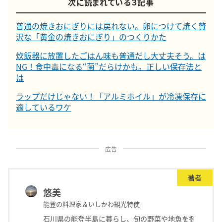
次に読まれている３記事
普通の焼きおにぎりには戻れない。卵につけて焼く贅
沢な「黄金の焼きおにぎり」のつくりかた
炊飯器に放置したごはん味も普通だし大丈夫そう。は
NG！食中毒になる“菌”だらけかも。正しい保存法と
は
ラップだけじゃない！「アルミホイル」が冷凍保存に
適しているワケ
広告
著者
悠美
能登の料理家＆いしかわ観光特使
石川県の能登半島に暮らし、旬の野菜や地魚を捌