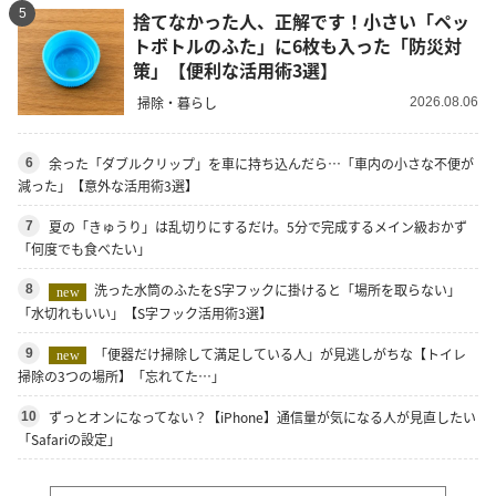
5
捨てなかった人、正解です！小さい「ペッ
トボトルのふた」に6枚も入った「防災対
策」【便利な活用術3選】
掃除・暮らし
2026.08.06
余った「ダブルクリップ」を車に持ち込んだら…「車内の小さな不便が
6
減った」【意外な活用術3選】
夏の「きゅうり」は乱切りにするだけ。5分で完成するメイン級おかず
7
「何度でも食べたい」
洗った水筒のふたをS字フックに掛けると「場所を取らない」
8
new
「水切れもいい」【S字フック活用術3選】
「便器だけ掃除して満足している人」が見逃しがちな【トイレ
9
new
掃除の3つの場所】「忘れてた…」
ずっとオンになってない？【iPhone】通信量が気になる人が見直したい
10
「Safariの設定」