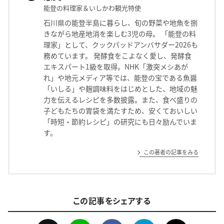
能登の料理家＆いしかわ観光特使
石川県の能登半島に暮らし、旬の野菜や地魚を捌
きながら地産地消を楽しむ3児の母。 「能登の料
理家」として、クックパッドアンバサダー2026も
務めています。 発酵食をこよなく愛し、発酵食
エキスパート1級を取得。NHK「激突メシあが
れ」や地元メディア等では、能登の宝である魚醤
「いしる」や麹調味料をはじめとした、地域の魅
力を伝えるレシピを多数披露。また、食べ盛りの
子どもたちの胃袋を満たすため、安くておいしい
「時短・節約レシピ」の研究にも日々励んでいま
す。
この著者の記事をみる
この記事をシェアする