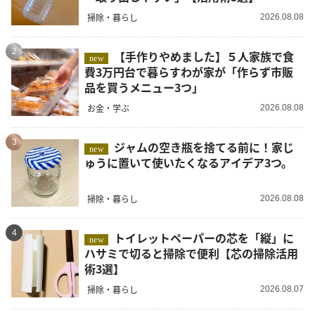
掃除・暮らし
2026.08.08
2
【手作りやめました】５人家族で食
new
費3万円台で暮らすわが家が「作らず市販
品を買うメニュー3つ」
お金・学ぶ
2026.08.08
3
ジャムの空き瓶を捨てる前に！家じ
new
ゅうに置いて使いたくなるアイデア3つ。
掃除・暮らし
2026.08.08
4
トイレットペーパーの芯を「縦」に
new
ハサミで切ると掃除で便利【芯の掃除活用
術3選】
掃除・暮らし
2026.08.07