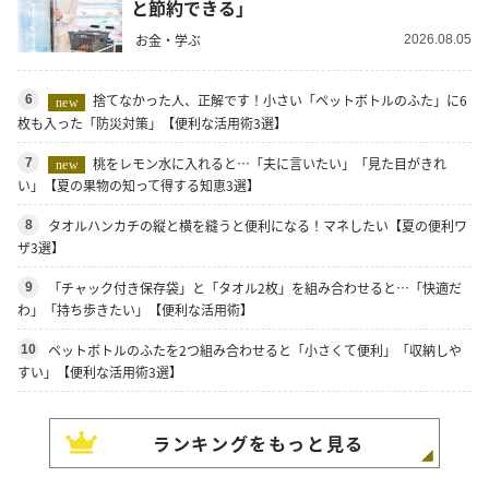
と節約できる」
お金・学ぶ
2026.08.05
捨てなかった人、正解です！小さい「ペットボトルのふた」に6
6
new
枚も入った「防災対策」【便利な活用術3選】
桃をレモン水に入れると…「夫に言いたい」「見た目がきれ
7
new
い」【夏の果物の知って得する知恵3選】
タオルハンカチの縦と横を縫うと便利になる！マネしたい【夏の便利ワ
8
ザ3選】
「チャック付き保存袋」と「タオル2枚」を組み合わせると…「快適だ
9
わ」「持ち歩きたい」【便利な活用術】
ペットボトルのふたを2つ組み合わせると「小さくて便利」「収納しや
10
すい」【便利な活用術3選】
ランキングをもっと見る