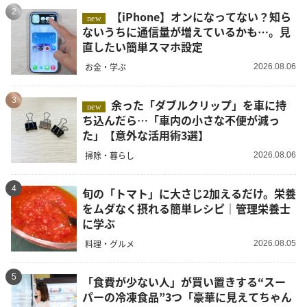
2
【iPhone】オンになってない？知ら
new
ないうちに通信量が増えているかも…。見
直したい簡単スマホ設定
お金・学ぶ
2026.08.06
3
余った「ダブルクリップ」を車に持
new
ち込んだら…「車内の小さな不便が減っ
た」【意外な活用術3選】
掃除・暮らし
2026.08.06
4
旬の「トマト」に大さじ2加えるだけ。栄養
をムダなく摂れる簡単レシピ｜管理栄養士
に学ぶ
料理・グルメ
2026.08.05
5
「食費が少ない人」が買い置きする“スー
パーの冷凍食品”3つ「豪華に見えてちゃん