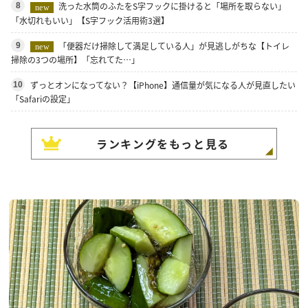
洗った水筒のふたをS字フックに掛けると「場所を取らない」
8
new
「水切れもいい」【S字フック活用術3選】
「便器だけ掃除して満足している人」が見逃しがちな【トイレ
9
new
掃除の3つの場所】「忘れてた…」
ずっとオンになってない？【iPhone】通信量が気になる人が見直したい
10
「Safariの設定」
ランキングをもっと見る