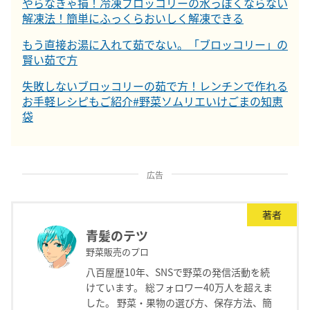
やらなきゃ損！冷凍ブロッコリーの水っぽくならない
解凍法！簡単にふっくらおいしく解凍できる
もう直接お湯に入れて茹でない。「ブロッコリー」の
賢い茹で方
失敗しないブロッコリーの茹で方！レンチンで作れる
お手軽レシピもご紹介#野菜ソムリエいけごまの知恵
袋
広告
著者
青髪のテツ
野菜販売のプロ
八百屋歴10年、SNSで野菜の発信活動を続
けています。 総フォロワー40万人を超えま
した。 野菜・果物の選び方、保存方法、簡