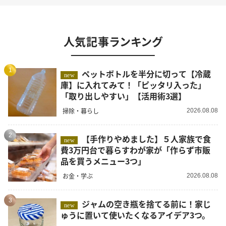
人気記事ランキング
1
ペットボトルを半分に切って【冷蔵
new
庫】に入れてみて！「ピッタリ入った」
「取り出しやすい」【活用術3選】
掃除・暮らし
2026.08.08
2
【手作りやめました】５人家族で食
new
費3万円台で暮らすわが家が「作らず市販
品を買うメニュー3つ」
お金・学ぶ
2026.08.08
3
ジャムの空き瓶を捨てる前に！家じ
new
ゅうに置いて使いたくなるアイデア3つ。