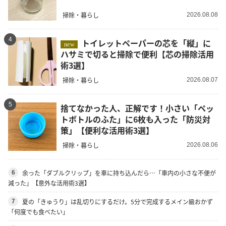
掃除・暮らし
2026.08.08
4
トイレットペーパーの芯を「縦」に
new
ハサミで切ると掃除で便利【芯の掃除活用
術3選】
掃除・暮らし
2026.08.07
5
捨てなかった人、正解です！小さい「ペッ
トボトルのふた」に6枚も入った「防災対
策」【便利な活用術3選】
掃除・暮らし
2026.08.06
余った「ダブルクリップ」を車に持ち込んだら…「車内の小さな不便が
6
減った」【意外な活用術3選】
夏の「きゅうり」は乱切りにするだけ。5分で完成するメイン級おかず
7
「何度でも食べたい」