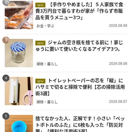
2
【手作りやめました】５人家族で食
new
費3万円台で暮らすわが家が「作らず市販
品を買うメニュー3つ」
お金・学ぶ
2026.08.08
3
ジャムの空き瓶を捨てる前に！家じ
new
ゅうに置いて使いたくなるアイデア3つ。
掃除・暮らし
2026.08.08
4
トイレットペーパーの芯を「縦」に
new
ハサミで切ると掃除で便利【芯の掃除活用
術3選】
掃除・暮らし
2026.08.07
5
捨てなかった人、正解です！小さい「ペッ
トボトルのふた」に6枚も入った「防災対
策」【便利な活用術3選】