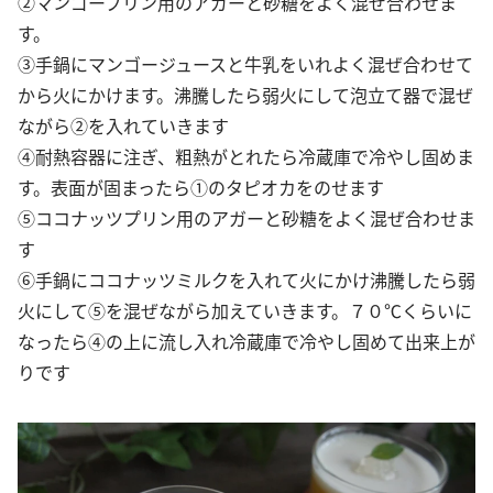
②マンゴープリン用のアガーと砂糖をよく混ぜ合わせま
す。
③手鍋にマンゴージュースと牛乳をいれよく混ぜ合わせて
から火にかけます。沸騰したら弱火にして泡立て器で混ぜ
ながら②を入れていきます
④耐熱容器に注ぎ、粗熱がとれたら冷蔵庫で冷やし固めま
す。表面が固まったら①のタピオカをのせます
⑤ココナッツプリン用のアガーと砂糖をよく混ぜ合わせま
す
⑥手鍋にココナッツミルクを入れて火にかけ沸騰したら弱
火にして⑤を混ぜながら加えていきます。７０℃くらいに
なったら④の上に流し入れ冷蔵庫で冷やし固めて出来上が
りです