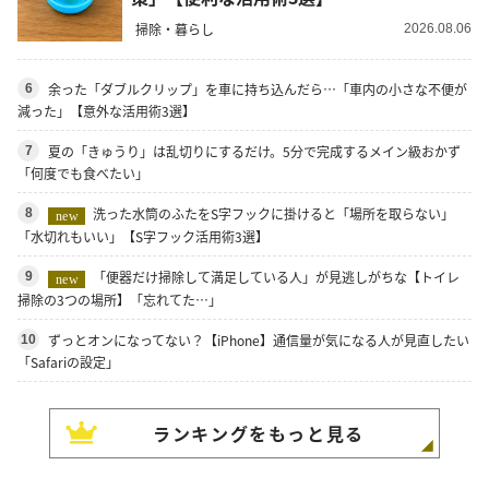
掃除・暮らし
2026.08.06
余った「ダブルクリップ」を車に持ち込んだら…「車内の小さな不便が
6
減った」【意外な活用術3選】
夏の「きゅうり」は乱切りにするだけ。5分で完成するメイン級おかず
7
「何度でも食べたい」
洗った水筒のふたをS字フックに掛けると「場所を取らない」
8
new
「水切れもいい」【S字フック活用術3選】
「便器だけ掃除して満足している人」が見逃しがちな【トイレ
9
new
掃除の3つの場所】「忘れてた…」
ずっとオンになってない？【iPhone】通信量が気になる人が見直したい
10
「Safariの設定」
ランキングをもっと見る