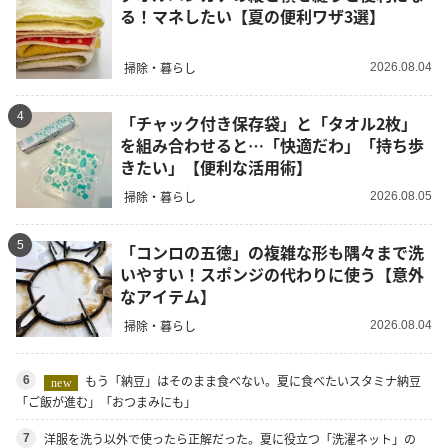
る！マネしたい【夏の便利ワザ3選】
掃除・暮らし
2026.08.04
4
「チャック付き保存袋」と「タオル2枚」
を組み合わせると…「快適だわ」「持ち歩
きたい」【便利な活用術】
掃除・暮らし
2026.08.05
5
「コンロの五徳」の複雑な形も隅々まで洗
いやすい！スポンジの代わりに使う【意外
なアイテム】
掃除・暮らし
2026.08.04
もう「納豆」はそのまま食べない。夏に食べたいスタミナ納豆
6
new
「ご飯が進む」「おつまみにも」
洋服を洗う以外で使ったら正解だった。夏に役立つ「洗濯ネット」の
7