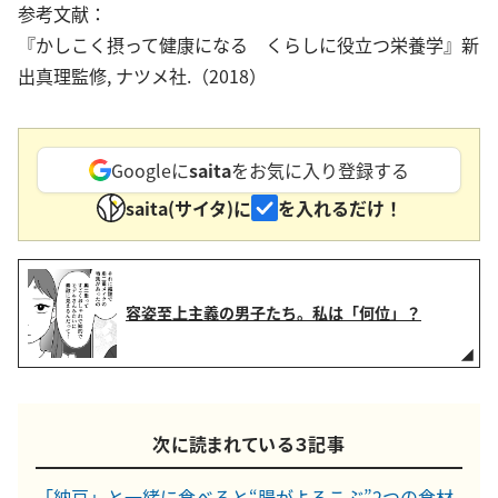
参考文献：
『かしこく摂って健康になる くらしに役立つ栄養学』新
出真理監修, ナツメ社.（2018）
Googleに
saita
をお気に入り登録する
saita(サイタ)に
を入れるだけ！
容姿至上主義の男子たち。私は「何位」？
次に読まれている３記事
「納豆」と一緒に食べると“腸がよろこぶ”2つの食材