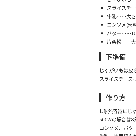
スライスチー
牛乳……大さ
コンソメ(顆
バター……10
片栗粉……大
下準備
じゃがいもは皮
スライスチーズは
作り方
1.耐熱容器にじ
500Wの場合は
コンソメ、バタ