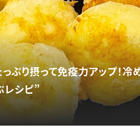
をたっぷり摂って免疫力アップ！冷
ぶレシピ”