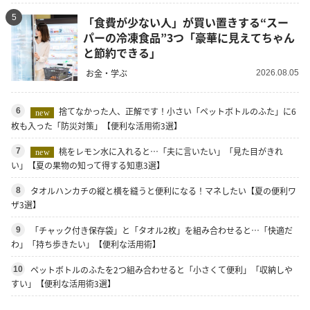
5
「食費が少ない人」が買い置きする“スー
パーの冷凍食品”3つ「豪華に見えてちゃん
と節約できる」
お金・学ぶ
2026.08.05
捨てなかった人、正解です！小さい「ペットボトルのふた」に6
6
new
枚も入った「防災対策」【便利な活用術3選】
桃をレモン水に入れると…「夫に言いたい」「見た目がきれ
7
new
い」【夏の果物の知って得する知恵3選】
タオルハンカチの縦と横を縫うと便利になる！マネしたい【夏の便利ワ
8
ザ3選】
「チャック付き保存袋」と「タオル2枚」を組み合わせると…「快適だ
9
わ」「持ち歩きたい」【便利な活用術】
ペットボトルのふたを2つ組み合わせると「小さくて便利」「収納しや
10
すい」【便利な活用術3選】