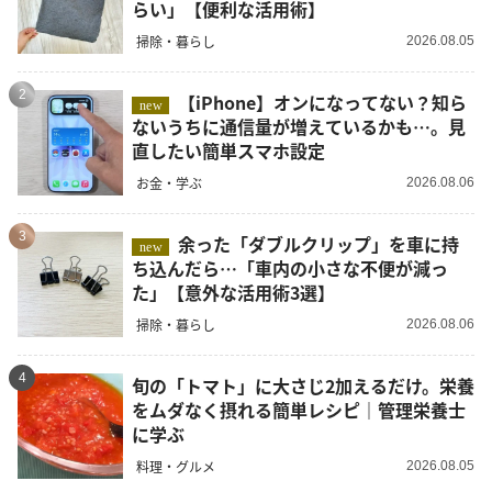
らい」【便利な活用術】
掃除・暮らし
2026.08.05
2
【iPhone】オンになってない？知ら
new
ないうちに通信量が増えているかも…。見
直したい簡単スマホ設定
お金・学ぶ
2026.08.06
3
余った「ダブルクリップ」を車に持
new
ち込んだら…「車内の小さな不便が減っ
た」【意外な活用術3選】
掃除・暮らし
2026.08.06
4
旬の「トマト」に大さじ2加えるだけ。栄養
をムダなく摂れる簡単レシピ｜管理栄養士
に学ぶ
料理・グルメ
2026.08.05