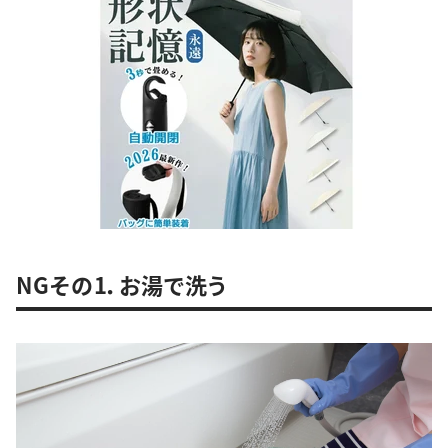
NGその1．お湯で洗う