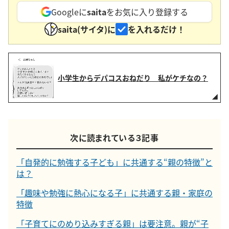
Googleに
saita
をお気に入り登録する
saita(サイタ)に
を入れるだけ！
小学生からデパコスおねだり 私がケチなの？
次に読まれている３記事
「自発的に勉強する子ども」に共通する“親の特徴”と
は？
「趣味や勉強に熱心になる子」に共通する親・家庭の
特徴
「子育てにのめり込みすぎる親」は要注意。親が“子