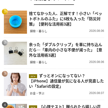
1
捨てなかった人、正解です！小さい「ペッ
トボトルのふた」に6枚も入った「防災対
策」【便利な活用術3選】
掃除・暮らし
2026.08.06
2
余った「ダブルクリップ」を車に持ち込ん
だら…「車内の小さな不便が減った」【意
外な活用術3選】
掃除・暮らし
2026.08.06
3
ずっとオンになってない？
new
【iPhone】通信量が気になる人が見直した
い「Safariの設定」
お金・学ぶ
2026.08.07
4
【心理テスト】贈られたら嬉しい花
new