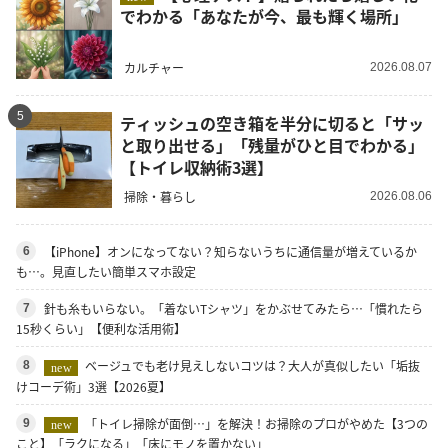
でわかる「あなたが今、最も輝く場所」
カルチャー
2026.08.07
5
ティッシュの空き箱を半分に切ると「サッ
と取り出せる」「残量がひと目でわかる」
【トイレ収納術3選】
掃除・暮らし
2026.08.06
【iPhone】オンになってない？知らないうちに通信量が増えているか
6
も…。見直したい簡単スマホ設定
針も糸もいらない。「着ないTシャツ」をかぶせてみたら…「慣れたら
7
15秒くらい」【便利な活用術】
ベージュでも老け見えしないコツは？大人が真似したい「垢抜
8
new
けコーデ術」3選【2026夏】
「トイレ掃除が面倒…」を解決！お掃除のプロがやめた【3つの
9
new
こと】「ラクになる」「床にモノを置かない」