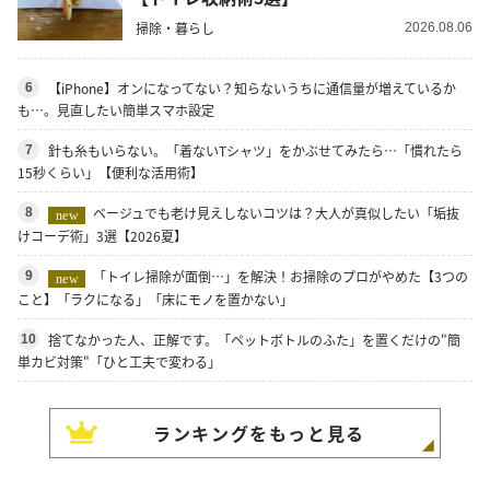
掃除・暮らし
2026.08.06
【iPhone】オンになってない？知らないうちに通信量が増えているか
6
も…。見直したい簡単スマホ設定
針も糸もいらない。「着ないTシャツ」をかぶせてみたら…「慣れたら
7
15秒くらい」【便利な活用術】
ベージュでも老け見えしないコツは？大人が真似したい「垢抜
8
new
けコーデ術」3選【2026夏】
「トイレ掃除が面倒…」を解決！お掃除のプロがやめた【3つの
9
new
こと】「ラクになる」「床にモノを置かない」
捨てなかった人、正解です。「ペットボトルのふた」を置くだけの"簡
10
単カビ対策"「ひと工夫で変わる」
ランキングをもっと見る