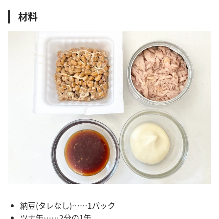
材料
納豆(タレなし)……1パック
ツナ缶……2分の1缶