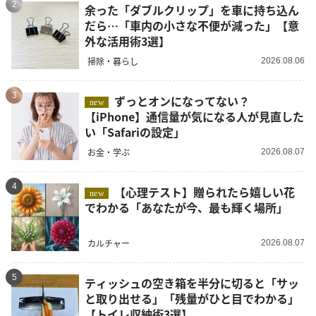
2
余った「ダブルクリップ」を車に持ち込ん
だら…「車内の小さな不便が減った」【意
外な活用術3選】
掃除・暮らし
2026.08.06
3
ずっとオンになってない？
new
【iPhone】通信量が気になる人が見直した
い「Safariの設定」
お金・学ぶ
2026.08.07
4
【心理テスト】贈られたら嬉しい花
new
でわかる「あなたが今、最も輝く場所」
カルチャー
2026.08.07
5
ティッシュの空き箱を半分に切ると「サッ
と取り出せる」「残量がひと目でわかる」
【トイレ収納術3選】