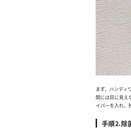
まず、ハンディ
間には目に見え
イパーを入れ、
手順⒉除