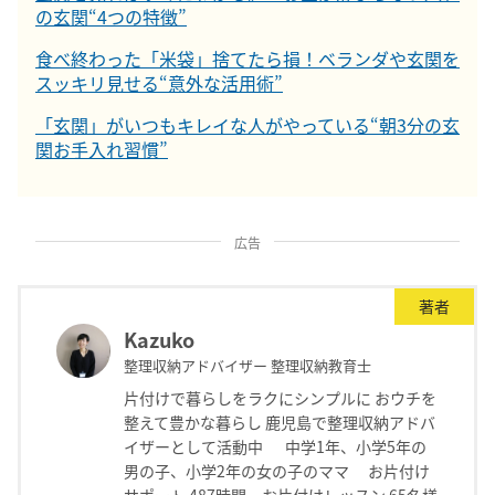
の玄関“4つの特徴”
食べ終わった「米袋」捨てたら損！ベランダや玄関を
スッキリ見せる“意外な活用術”
「玄関」がいつもキレイな人がやっている“朝3分の玄
関お手入れ習慣”
広告
著者
Kazuko
整理収納アドバイザー 整理収納教育士
片付けで暮らしをラクにシンプルに おウチを
整えて豊かな暮らし 鹿児島で整理収納アドバ
イザーとして活動中 中学1年、小学5年の
男の子、小学2年の女の子のママ お片付け
サポート 487時間 お片付けレッスン 65名様