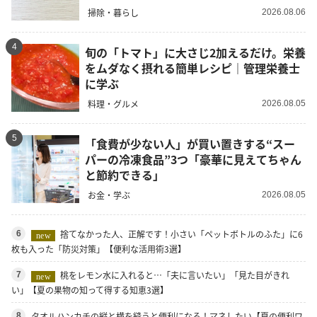
掃除・暮らし
2026.08.06
4
旬の「トマト」に大さじ2加えるだけ。栄養
をムダなく摂れる簡単レシピ｜管理栄養士
に学ぶ
料理・グルメ
2026.08.05
5
「食費が少ない人」が買い置きする“スー
パーの冷凍食品”3つ「豪華に見えてちゃん
と節約できる」
お金・学ぶ
2026.08.05
捨てなかった人、正解です！小さい「ペットボトルのふた」に6
6
new
枚も入った「防災対策」【便利な活用術3選】
桃をレモン水に入れると…「夫に言いたい」「見た目がきれ
7
new
い」【夏の果物の知って得する知恵3選】
タオルハンカチの縦と横を縫うと便利になる！マネしたい【夏の便利ワ
8