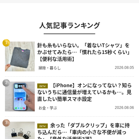
人気記事ランキング
1
針も糸もいらない。「着ないTシャツ」を
かぶせてみたら…「慣れたら15秒くらい」
【便利な活用術】
掃除・暮らし
2026.08.05
2
【iPhone】オンになってない？知ら
new
ないうちに通信量が増えているかも…。見
直したい簡単スマホ設定
お金・学ぶ
2026.08.06
3
余った「ダブルクリップ」を車に持
new
ち込んだら…「車内の小さな不便が減っ
た」【意外な活用術3選】