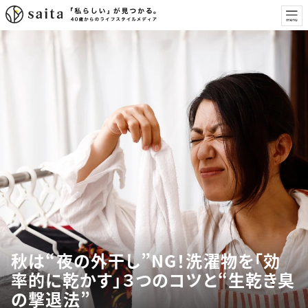
秋は“夜の外干し”NG！洗濯物を「効
率的に乾かす」３つのコツと“生乾き臭
の撃退法”