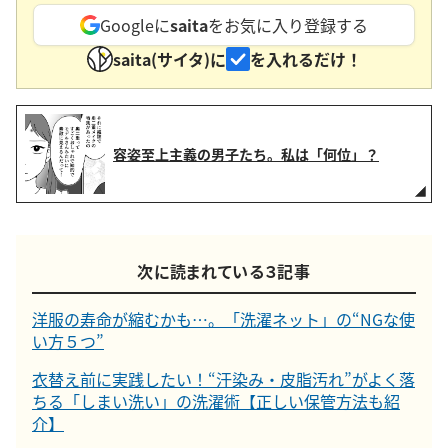
Googleに
saita
をお気に入り登録する
saita(サイタ)に
を入れるだけ！
容姿至上主義の男子たち。私は「何位」？
次に読まれている３記事
洋服の寿命が縮むかも…。「洗濯ネット」の“NGな使
い方５つ”
衣替え前に実践したい！“汗染み・皮脂汚れ”がよく落
ちる「しまい洗い」の洗濯術【正しい保管方法も紹
介】