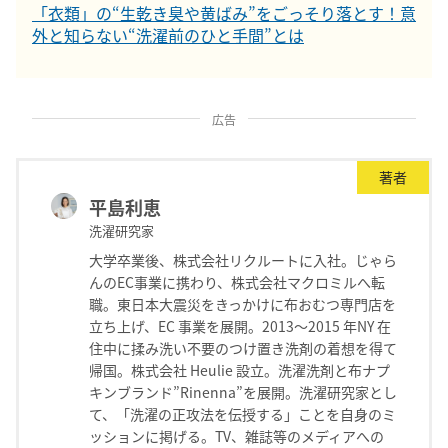
「衣類」の“生乾き臭や黄ばみ”をごっそり落とす！意
外と知らない“洗濯前のひと手間”とは
広告
著者
平島利恵
洗濯研究家
大学卒業後、株式会社リクルートに入社。じゃら
んのEC事業に携わり、株式会社マクロミルへ転
職。東日本大震災をきっかけに布おむつ専門店を
立ち上げ、EC 事業を展開。2013～2015 年NY 在
住中に揉み洗い不要のつけ置き洗剤の着想を得て
帰国。株式会社 Heulie 設立。洗濯洗剤と布ナプ
キンブランド”Rinenna”を展開。洗濯研究家とし
て、「洗濯の正攻法を伝授する」ことを自身のミ
ッションに掲げる。TV、雑誌等のメディアへの