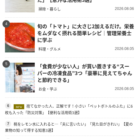
掃除・暮らし
2026.08.06
4
旬の「トマト」に大さじ2加えるだけ。栄養
をムダなく摂れる簡単レシピ｜管理栄養士
に学ぶ
料理・グルメ
2026.08.05
5
「食費が少ない人」が買い置きする“スー
パーの冷凍食品”3つ「豪華に見えてちゃん
と節約できる」
お金・学ぶ
2026.08.05
捨てなかった人、正解です！小さい「ペットボトルのふた」に6
6
new
枚も入った「防災対策」【便利な活用術3選】
桃をレモン水に入れると…「夫に言いたい」「見た目がきれい」【夏の
7
果物の知って得する知恵3選】