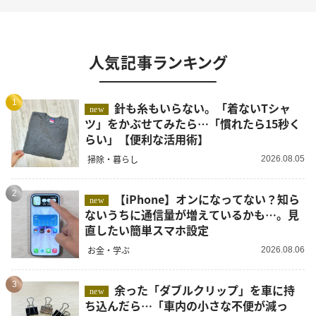
人気記事ランキング
1
針も糸もいらない。「着ないTシャ
new
ツ」をかぶせてみたら…「慣れたら15秒く
らい」【便利な活用術】
掃除・暮らし
2026.08.05
2
【iPhone】オンになってない？知ら
new
ないうちに通信量が増えているかも…。見
直したい簡単スマホ設定
お金・学ぶ
2026.08.06
3
余った「ダブルクリップ」を車に持
new
ち込んだら…「車内の小さな不便が減っ