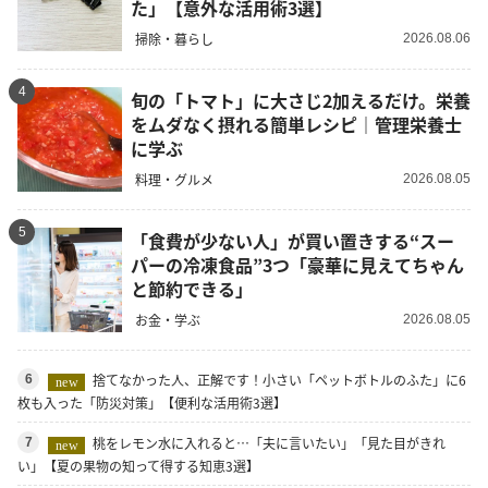
た」【意外な活用術3選】
掃除・暮らし
2026.08.06
4
旬の「トマト」に大さじ2加えるだけ。栄養
をムダなく摂れる簡単レシピ｜管理栄養士
に学ぶ
料理・グルメ
2026.08.05
5
「食費が少ない人」が買い置きする“スー
パーの冷凍食品”3つ「豪華に見えてちゃん
と節約できる」
お金・学ぶ
2026.08.05
捨てなかった人、正解です！小さい「ペットボトルのふた」に6
6
new
枚も入った「防災対策」【便利な活用術3選】
桃をレモン水に入れると…「夫に言いたい」「見た目がきれ
7
new
い」【夏の果物の知って得する知恵3選】